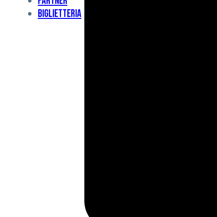
Partner
Under
Biglietteria
11
Under
10
For
Special
BCF
Academy
News
e
Media
BFC
Charity