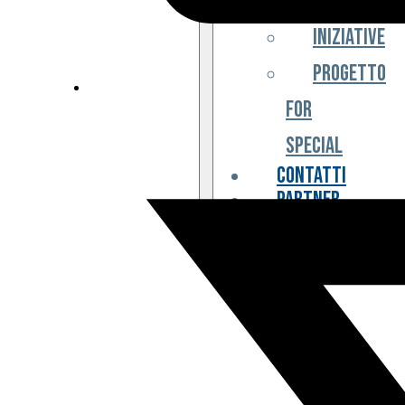
Iniziative
Progetto
For
Special
Contatti
Partner
Biglietteria