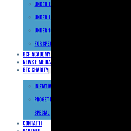
Under 12
Prima
Squadra
Under 11
Primavera
Under 10
Under
For Special
17
BCF Academy
News e Media
Under
BFC Charity
15
Iniziative
Under
13
Progetto For
Under
Special
12
Contatti