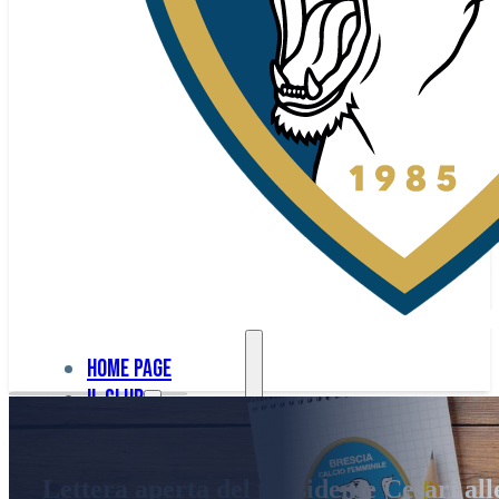
Home page
Il club
Home
La nostra
page
Lettera aperta del presidente Cesari al