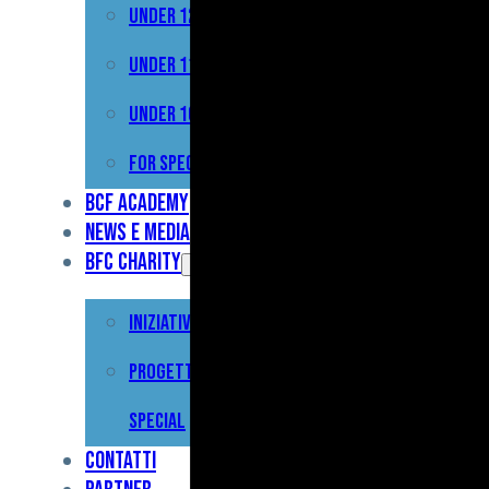
Under 12
Prima
Squadra
Under 11
Primavera
Under 10
Under
For Special
17
BCF Academy
News e Media
Under
BFC Charity
15
Iniziative
Under
13
Progetto For
Under
Special
12
Contatti