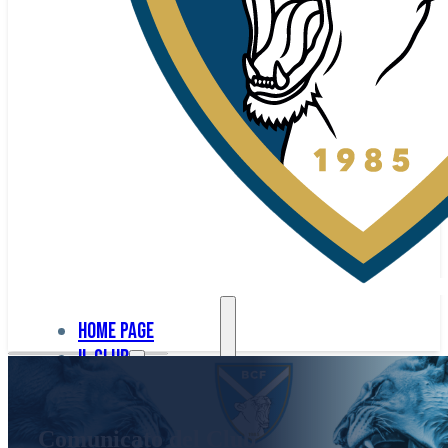
Home page
Il club
Home
La nostra
page
Comunicato del Club