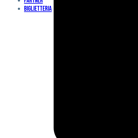
Partner
Under
Biglietteria
11
Under
10
For
Special
BCF
Academy
News
e
Media
BFC
Charity