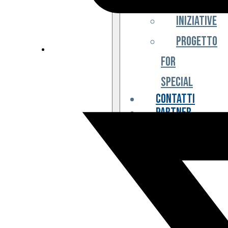
Iniziative
Progetto
For
Special
Contatti
Partner
Biglietteria