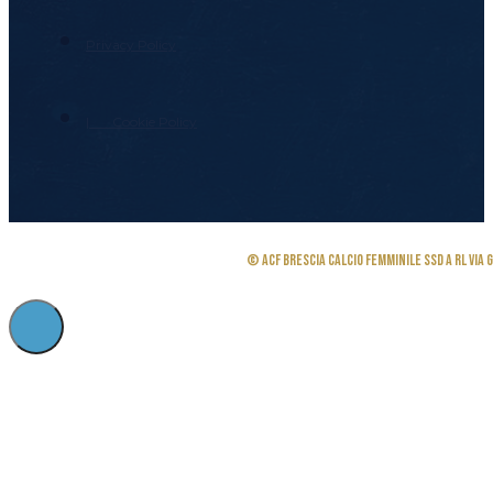
Partner
Privacy Policy
Biglietteria
| Cookie Policy
© ACF Brescia Calcio Femminile SSD a RL Via G