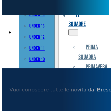
Under 17
Valoriale
Le
Under 15
squadre
Under 13
Under 12
Prima
Under 11
Squadra
Under 10
Primavera
For Special
Under
BCF Academy
17
News e Media
Vuoi conoscere tutte le novità dal Bres
Under
BFC Charity
15