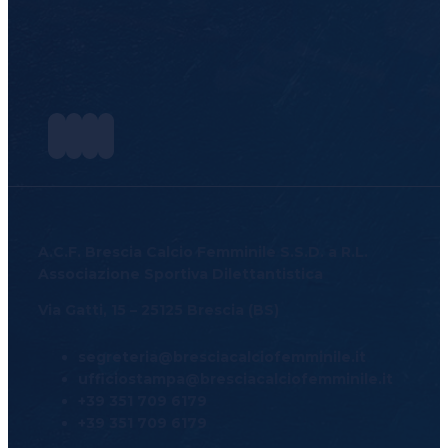
Academy
News
e
Media
BFC
Charity
A.C.F. Brescia Calcio Femminile S.S.D. a R.L.
Iniziative
Associazione Sportiva Dilettantistica
Progetto
Via Gatti, 15 – 25125 Brescia (BS)
For
segreteria@bresciacalciofemminile.it
ufficiostampa@bresciacalciofemminile.it
Special
+39 351 709 6179
+39 351 709 6179
Contatti