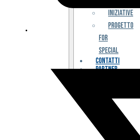
Iniziative
Progetto
For
Special
Contatti
Partner
Biglietteria