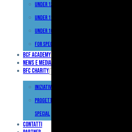
Under 12
Prima
Squadra
Under 11
Primavera
Under 10
Under
For Special
17
BCF Academy
News e Media
Under
BFC Charity
15
Iniziative
Under
13
Progetto For
Under
Special
12
Contatti