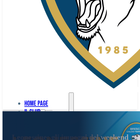
Home page
Il club
Home
La nostra
page
Leonessine: gli impegni del weekend