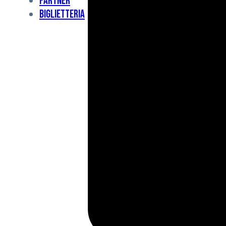
Partner
Under
Biglietteria
11
Under
10
For
Special
BCF
Academy
News
e
Media
BFC
Charity