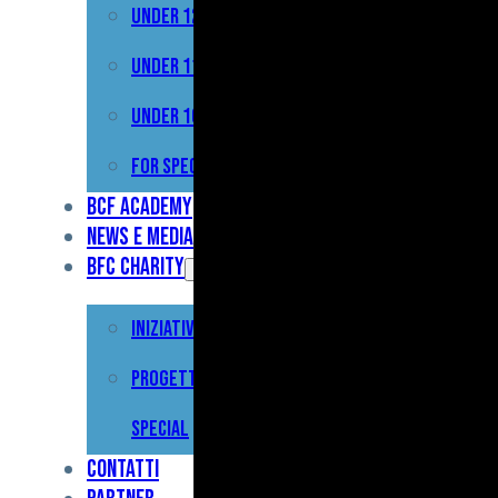
Under 12
Prima
Squadra
Under 11
Primavera
Under 10
Under
For Special
17
BCF Academy
News e Media
Under
BFC Charity
15
Iniziative
Under
13
Progetto For
Under
Special
12
Contatti