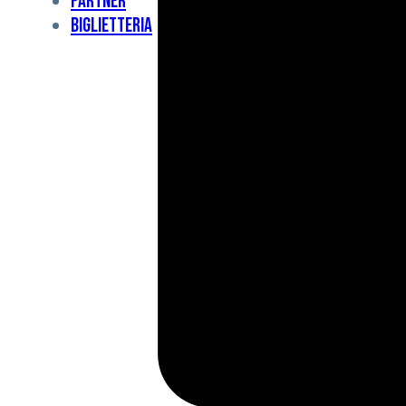
Partner
Under
Biglietteria
11
Under
10
For
Special
BCF
Academy
News
e
Media
BFC
Charity