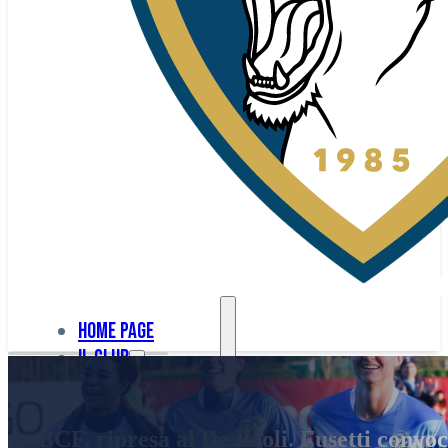
Home page
Il club
Home
La nostra
page
BCF, ripresa al De Paoli. Fusetti convo