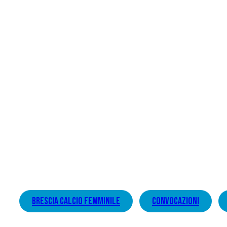
brescia calcio femminile
convocazioni