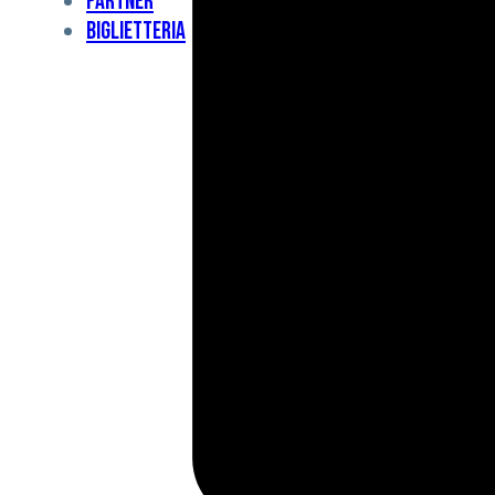
Partner
Under
Biglietteria
11
Under
10
For
Special
BCF
Academy
News
e
Media
BFC
Charity