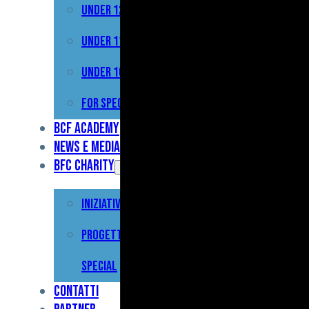
Under 12
Prima
Squadra
Under 11
Primavera
Under 10
Under
For Special
17
BCF Academy
News e Media
Under
BFC Charity
15
Iniziative
Under
13
Progetto For
Under
Special
12
Contatti