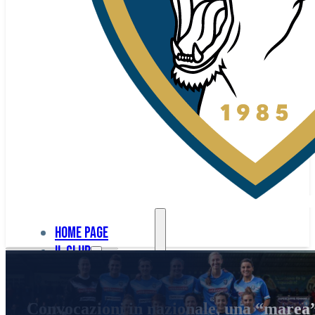
Home page
Il club
Home
La nostra
page
Convocazioni in nazionale, una “marea” 