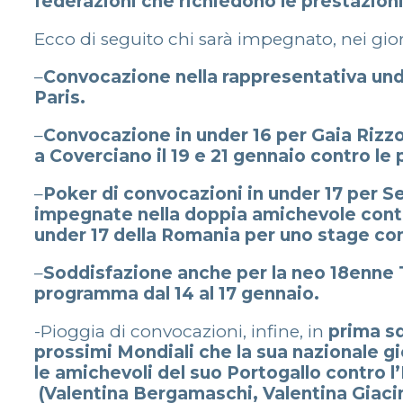
federazioni che richiedono le prestazion
Ecco di seguito chi sarà impegnato, nei giorn
–
Convocazione nella rappresentativa under
Paris.
–
Convocazione in under 16 per Gaia Rizz
a Coverciano il 19 e 21 gennaio contro le p
–
Poker di convocazioni in under 17 per Se
impegnate nella doppia amichevole contr
under 17 della Romania per uno stage con
–
Soddisfazione anche per la neo 18enne 
programma dal 14 al 17 gennaio.
-Pioggia di convocazioni, infine, in
prima sq
prossimi Mondiali che la sua nazionale g
le amichevoli del suo Portogallo contro l
(Valentina Bergamaschi, Valentina Giacinti