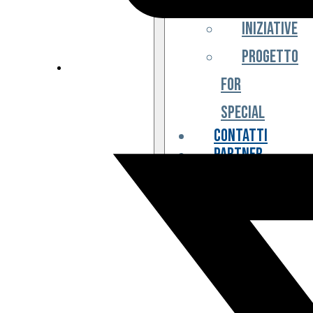
Iniziative
Progetto
For
Special
Contatti
Partner
Biglietteria