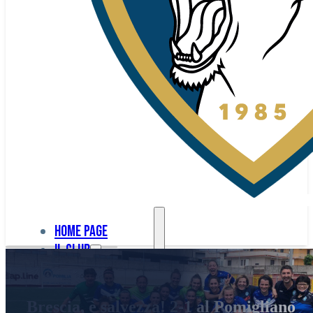
Home page
Il club
Home
La nostra
page
Brescia, è salvezza! 2-1 al Pomigliano