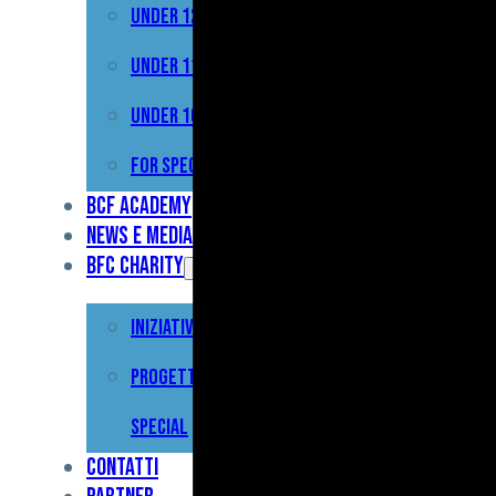
Under 12
Prima
Squadra
Under 11
Primavera
Under 10
Under
For Special
17
BCF Academy
News e Media
Under
BFC Charity
15
Iniziative
Under
13
Progetto For
Under
Special
12
Contatti