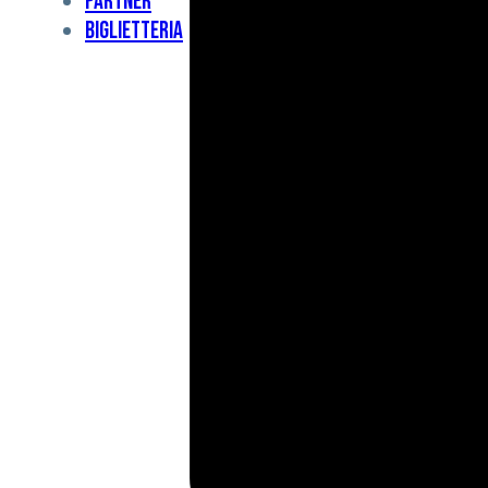
Partner
Under
Biglietteria
11
Under
10
For
Special
BCF
Academy
News
e
Media
BFC
Charity