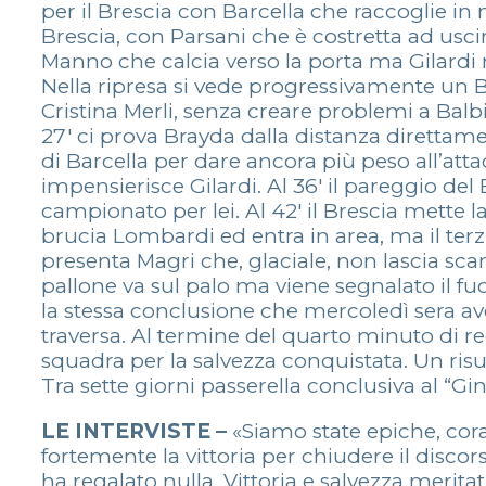
per il Brescia con Barcella che raccoglie in
Brescia, con Parsani che è costretta ad usc
Manno che calcia verso la porta ma Gilardi 
Nella ripresa si vede progressivamente un 
Cristina Merli, senza creare problemi a Balbi.
27′ ci prova Brayda dalla distanza direttamen
di Barcella per dare ancora più peso all’att
impensierisce Gilardi. Al 36′ il pareggio del 
campionato per lei. Al 42′ il Brescia mette la
brucia Lombardi ed entra in area, ma il terz
presenta Magri che, glaciale, non lascia sca
pallone va sul palo ma viene segnalato il fuo
la stessa conclusione che mercoledì sera av
traversa. Al termine del quarto minuto di rec
squadra per la salvezza conquistata. Un ris
Tra sette giorni passerella conclusiva al “Gin
LE INTERVISTE –
«Siamo state epiche, cora
fortemente la vittoria per chiudere il dis
ha regalato nulla. Vittoria e salvezza merit