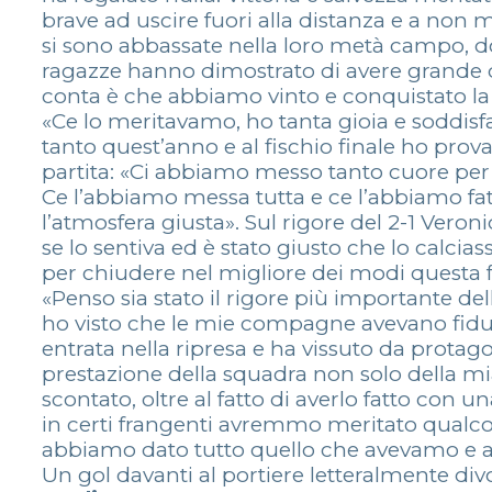
brave ad uscire fuori alla distanza e a non
si sono abbassate nella loro metà campo, do
ragazze hanno dimostrato di avere grande qual
conta è che abbiamo vinto e conquistato la 
«Ce lo meritavamo, ho tanta gioia e soddis
tanto quest’anno e al fischio finale ho pro
partita: «Ci abbiamo messo tanto cuore per
Ce l’abbiamo messa tutta e ce l’abbiamo fa
l’atmosfera giusta». Sul rigore del 2-1 Veron
se lo sentiva ed è stato giusto che lo calcia
per chiudere nel migliore dei modi questa fa
«Penso sia stato il rigore più importante d
ho visto che le mie compagne avevano fiduc
entrata nella ripresa e ha vissuto da protago
prestazione della squadra non solo della mia
scontato, oltre al fatto di averlo fatto con 
in certi frangenti avremmo meritato qual
abbiamo dato tutto quello che avevamo e alla 
Un gol davanti al portiere letteralmente divo