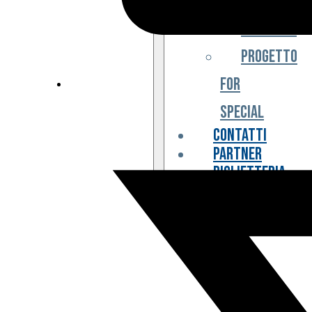
Iniziative
Progetto
For
Special
Contatti
Partner
Biglietteria