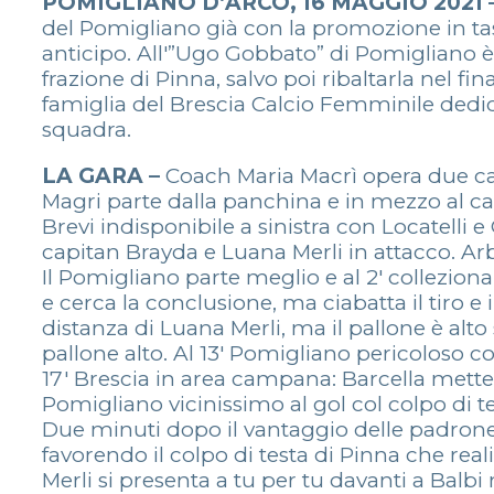
POMIGLIANO D’ARCO, 16 MAGGIO 2021 
del Pomigliano già con la promozione in ta
anticipo. All'”Ugo Gobbato” di Pomigliano è
frazione di Pinna, salvo poi ribaltarla nel fi
famiglia del Brescia Calcio Femminile dedi
squadra.
LA GARA –
Coach Maria Macrì opera due ca
Magri parte dalla panchina e in mezzo al cam
Brevi indisponibile a sinistra con Locatelli e
capitan Brayda e Luana Merli in attacco. Arbit
Il Pomigliano parte meglio e al 2′ colleziona 
e cerca la conclusione, ma ciabatta il tiro e 
distanza di Luana Merli, ma il pallone è alto
pallone alto. Al 13′ Pomigliano pericoloso co
17′ Brescia in area campana: Barcella mette 
Pomigliano vicinissimo al gol col colpo di 
Due minuti dopo il vantaggio delle padrone d
favorendo il colpo di testa di Pinna che reali
Merli si presenta a tu per tu davanti a Balbi 