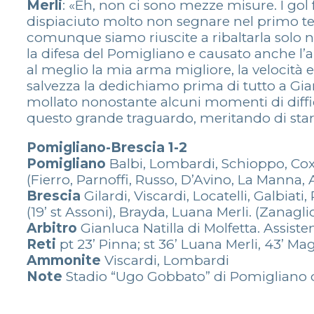
Merli
: «Eh, non ci sono mezze misure. I gol f
dispiaciuto molto non segnare nel primo t
comunque siamo riuscite a ribaltarla solo nel
la difesa del Pomigliano e causato anche l’
al meglio la mia arma migliore, la velocità
salvezza la dedichiamo prima di tutto a G
mollato nonostante alcuni momenti di diffico
questo grande traguardo, meritando di star
Pomigliano-Brescia 1-2
Pomigliano
Balbi, Lombardi, Schioppo, Cox, 
(Fierro, Parnoffi, Russo, D’Avino, La Manna, 
Brescia
Gilardi, Viscardi, Locatelli, Galbiati, 
(19’ st Assoni), Brayda, Luana Merli. (Zanagl
Arbitro
Gianluca Natilla di Molfetta. Assiste
Reti
pt 23’ Pinna; st 36’ Luana Merli, 43’ Mag
Ammonite
Viscardi, Lombardi
Note
Stadio “Ugo Gobbato” di Pomigliano d’A