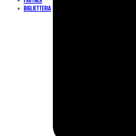
Partner
Under
Biglietteria
11
Under
10
For
Special
BCF
Academy
News
e
Media
BFC
Charity