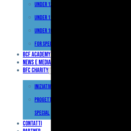
Under 12
Prima
Squadra
Under 11
Primavera
Under 10
Under
For Special
17
BCF Academy
News e Media
Under
BFC Charity
15
Iniziative
Under
13
Progetto For
Under
Special
12
Contatti