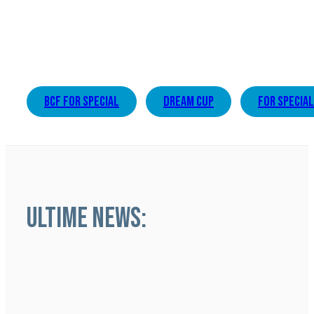
bcf for special
dream cup
for special
ULTIME NEWS: