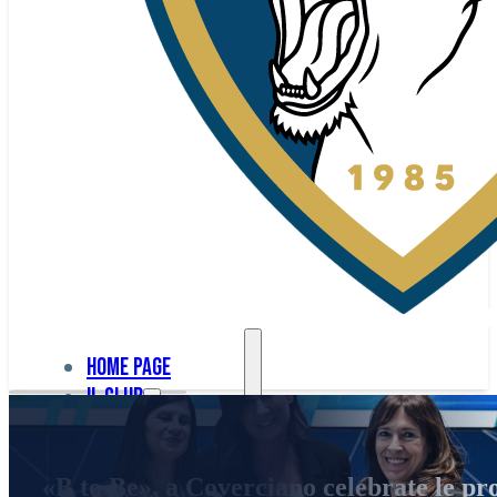
Home page
Il club
Home
La nostra
page
«B to Be», a Coverciano celebrate le pr