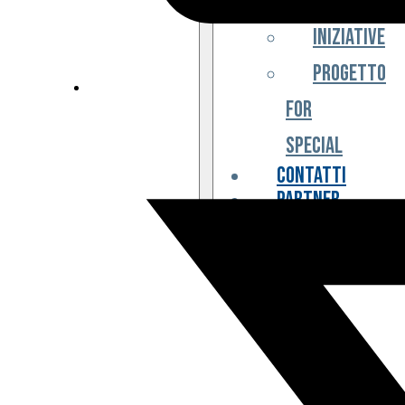
Iniziative
Progetto
For
Special
Contatti
Partner
Biglietteria