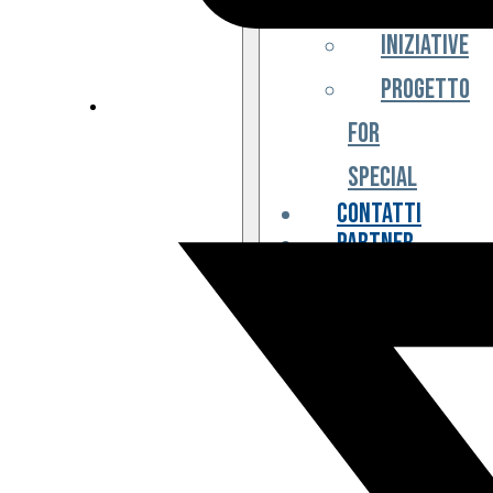
Iniziative
Progetto
For
Special
Contatti
Partner
Biglietteria