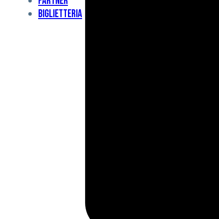
Partner
Under
Biglietteria
11
Under
10
For
Special
BCF
Academy
News
e
Media
BFC
Charity