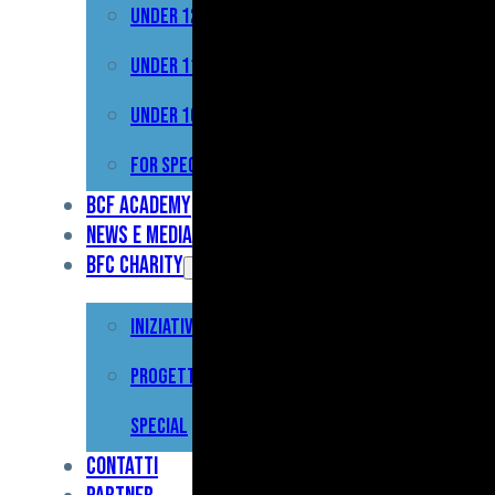
Under 12
Prima
Squadra
Under 11
Primavera
Under 10
Under
For Special
17
BCF Academy
News e Media
Under
BFC Charity
15
Iniziative
Under
13
Progetto For
Under
Special
12
Contatti