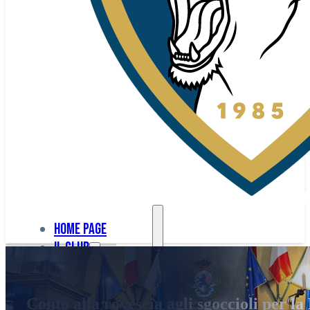
Home page
Il club
Home
La nostra
page
Conto alla rovescia agli sgoccioli per l