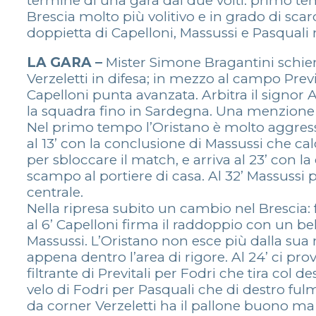
termine di una gara dai due volti: primo t
Brescia molto più volitivo e in grado di sca
doppietta di Capelloni, Massussi e Pasquali n
LA GARA –
Mister Simone Bragantini schiera
Verzeletti in difesa; in mezzo al campo Previ
Capelloni punta avanzata. Arbitra il signor
la squadra fino in Sardegna. Una menzione 
Nel primo tempo l’Oristano è molto aggressivo
al 13’ con la conclusione di Massussi che ca
per sbloccare il match, e arriva al 23’ con la
scampo al portiere di casa. Al 32’ Massussi p
centrale.
Nella ripresa subito un cambio nel Brescia: 
al 6’ Capelloni firma il raddoppio con un bel
Massussi. L’Oristano non esce più dalla sua 
appena dentro l’area di rigore. Al 24’ ci pr
filtrante di Previtali per Fodri che tira col d
velo di Fodri per Pasquali che di destro fulmin
da corner Verzeletti ha il pallone buono ma 