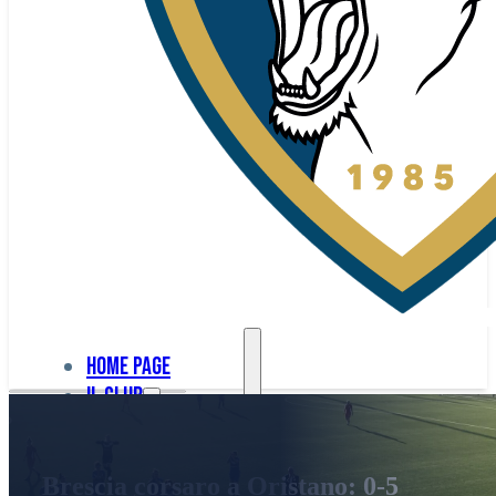
Home page
Il club
Home
La nostra
page
Brescia corsaro a Oristano: 0-5