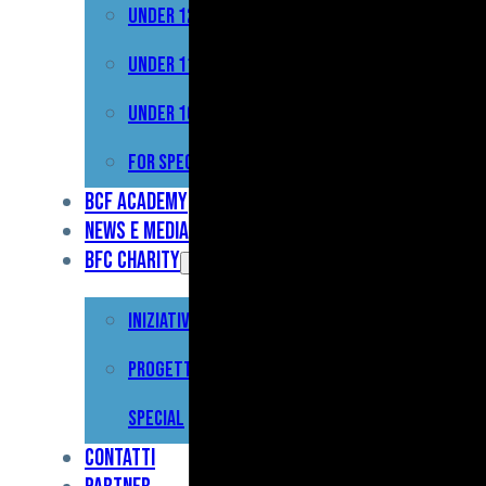
Under 12
Prima
Squadra
Under 11
Primavera
Under 10
Under
For Special
17
BCF Academy
News e Media
Under
BFC Charity
15
Iniziative
Under
13
Progetto For
Under
Special
12
Contatti