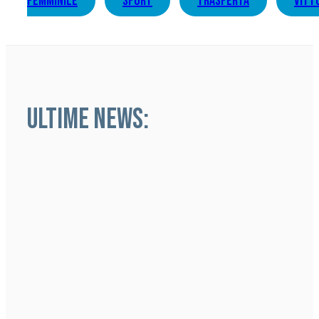
femminile
sport
trasferta
vitt
ULTIME NEWS: