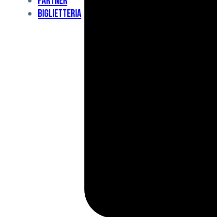
Partner
Under
Biglietteria
11
Under
10
For
Special
BCF
Academy
News
e
Media
BFC
Charity