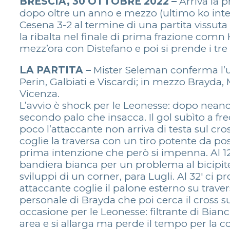
BRESCIA, 30 OTTOBRE 2022 –
Arriva la 
dopo oltre un anno e mezzo (ultimo ko intern
Cesena 3-2 al termine di una partita vissuta
la ribalta nel finale di prima frazione comn 
mezz’ora con Distefano e poi si prende i tre
LA PARTITA –
Mister Seleman conferma l’und
Perin, Galbiati e Viscardi; in mezzo Brayda,
Vicenza.
L’avvio è shock per le Leonesse: dopo neanch
secondo palo che insacca. Il gol subìto a f
poco l’attaccante non arriva di testa sul cro
coglie la traversa con un tiro potente da pos
prima intenzione che però si impenna. Al 12′ c
bandiera bianca per un problema al bicipite f
sviluppi di un corner, para Lugli. Al 32′ ci p
attaccante coglie il palone esterno su travers
personale di Brayda che poi cerca il cross s
occasione per le Leonesse: filtrante di Bia
area e si allarga ma perde il tempo per la c