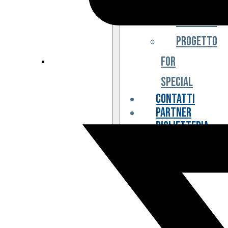
Iniziative
Progetto
For
Special
Contatti
Partner
Biglietteria