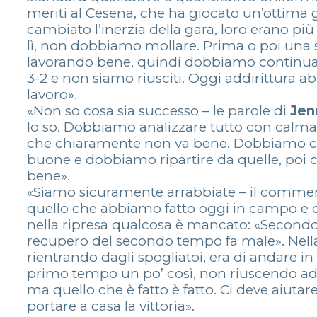
meriti al Cesena, che ha giocato un’ottima ga
cambiato l’inerzia della gara, loro erano 
lì, non dobbiamo mollare. Prima o poi una 
lavorando bene, quindi dobbiamo continuare
3-2 e non siamo riusciti. Oggi addirittura a
lavoro».
«Non so cosa sia successo – le parole di
Jen
lo so. Dobbiamo analizzare tutto con calma 
che chiaramente non va bene. Dobbiamo capi
buone e dobbiamo ripartire da quelle, poi 
bene».
«Siamo sicuramente arrabbiate – il comme
quello che abbiamo fatto oggi in campo e di
nella ripresa qualcosa è mancato: «Secondo m
recupero del secondo tempo fa male». Nella
rientrando dagli spogliatoi, era di andare 
primo tempo un po’ così, non riuscendo a
ma quello che è fatto è fatto. Ci deve aiut
portare a casa la vittoria».