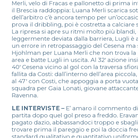
Merli, velo di Fracas e pallonetto di prima
il Brescia raddoppia: Luana Merli scarica sot
dell’arbitro c’è ancora tempo per un’occasio
prova il dribbling, poi è costretta a calciar
La ripresa si apre su ritmi molto più blandi, 
leggermente deviata dalla barriera, Lugli è a
un errore in retropassaggio del Cesena ma si 
Hjohlman per Luana Merli che non trova la por
area e batte Lugli in uscita. Al 32′ azione 
40′ Cesena vicino al gol con la traversa sfior
fallita da Costi: dall’interno dell’area piccola
al 47′ con Costi, che appoggia a porta vuota
squadra per Gaia Lonati, giovane attaccant
Ravenna.
LE INTERVISTE –
E’ amaro il commento d
partita dopo quel gol preso a freddo. Erava
pagato dazio, abbassandoci troppo e sbagli
trovare prima il pareggio e poi la doccia fr
standard qualitativo e quantitativo uniform