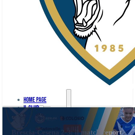
Home page
Il club
Home
La nostra
page
Brescia-Cesena 2-3: il match report