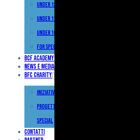
Under 12
Prima
Squadra
Under 11
Primavera
Under 10
Under
For Special
17
BCF Academy
News e Media
Under
BFC Charity
15
Iniziative
Under
13
Progetto For
Under
Special
12
Contatti