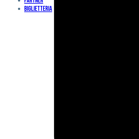
Partner
Under
Biglietteria
11
Under
10
For
Special
BCF
Academy
News
e
Media
BFC
Charity