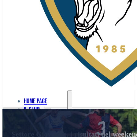
Home page
Il club
Home
La nostra
page
Settore Giovanile, i risultati del weeken