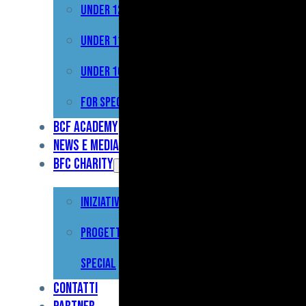
Under 12
Prima
Squadra
Under 11
Primavera
Under 10
Under
For Special
17
BCF Academy
News e Media
Under
BFC Charity
15
Iniziative
Under
13
Progetto For
Under
Special
12
Contatti