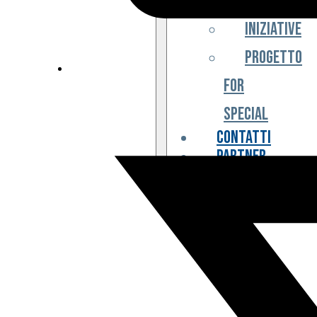
Iniziative
Progetto
For
Special
Contatti
Partner
Biglietteria