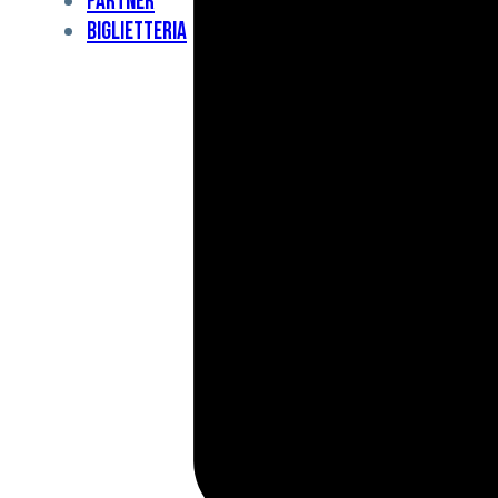
Partner
Under
Biglietteria
11
Under
10
For
Special
BCF
Academy
News
e
Media
BFC
Charity