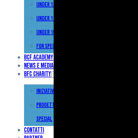
Under 12
Prima
Squadra
Under 11
Primavera
Under 10
Under
For Special
17
BCF Academy
News e Media
Under
BFC Charity
15
Iniziative
Under
13
Progetto For
Under
Special
12
Contatti