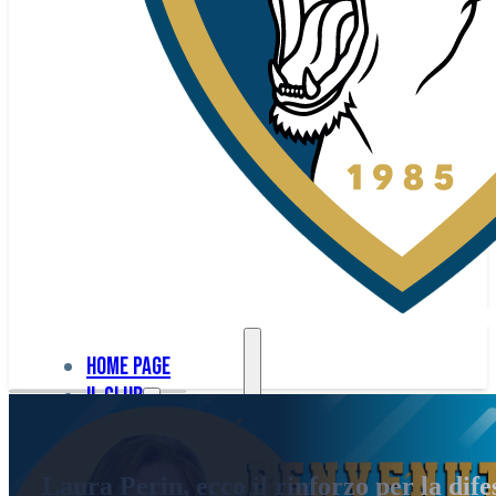
Home page
Il club
Home
La nostra
page
Laura Perin, ecco il rinforzo per la dife