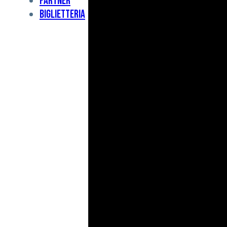
Partner
Under
Biglietteria
11
Under
10
For
Special
BCF
Academy
News
e
Media
BFC
Charity