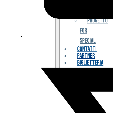
Iniziative
Progetto
For
Special
Contatti
Partner
Biglietteria