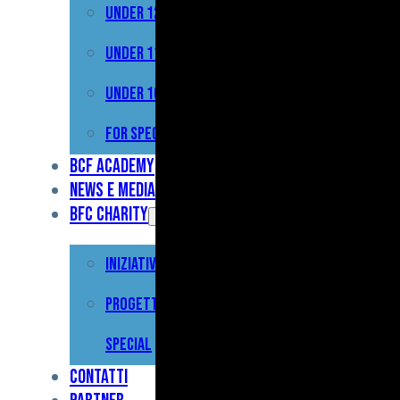
Under 12
Prima
Squadra
Under 11
Primavera
Under 10
Under
For Special
17
BCF Academy
News e Media
Under
BFC Charity
15
Iniziative
Under
13
Progetto For
Under
Special
12
Contatti