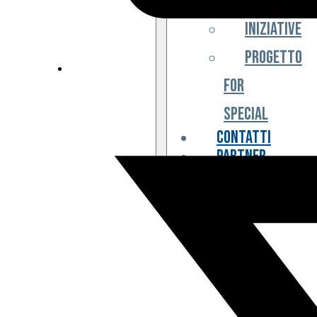
Iniziative
Progetto
For
Special
Contatti
Partner
Biglietteria