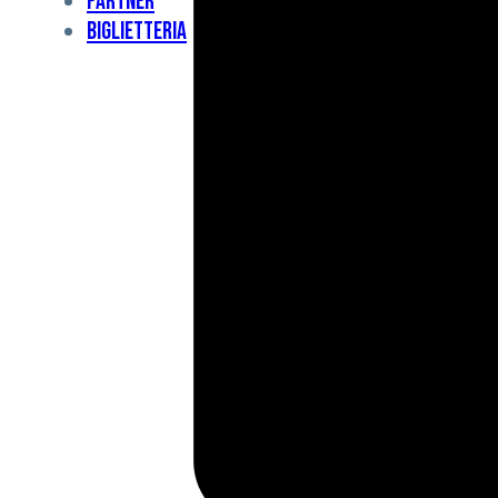
Partner
Under
Biglietteria
11
Under
10
For
Special
BCF
Academy
News
e
Media
BFC
Charity