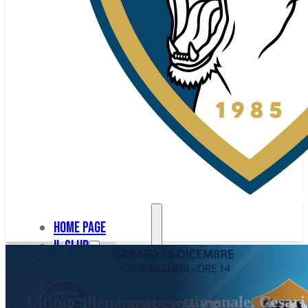
Home page
Il club
Home
La nostra
page
Ultimo allenamento settimanale, Cesari 