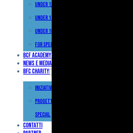
Under 12
Prima
Squadra
Under 11
Primavera
Under 10
Under
For Special
17
BCF Academy
News e Media
Under
BFC Charity
15
Iniziative
Under
13
Progetto For
Under
Special
12
Contatti