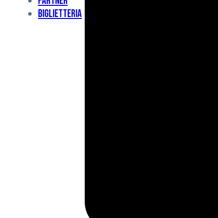
Partner
Under
Biglietteria
11
Under
10
For
Special
BCF
Academy
News
e
Media
BFC
Charity