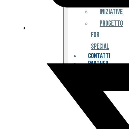
Iniziative
Progetto
For
Special
Contatti
Partner
Biglietteria