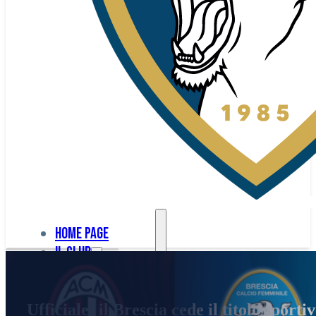
Home page
Il club
Home
La nostra
page
Ufficiale: il Brescia cede il titolo sport