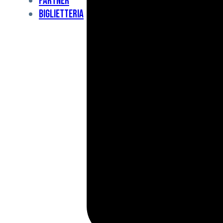
Partner
Under
Biglietteria
11
Under
10
For
Special
BCF
Academy
News
e
Media
BFC
Charity