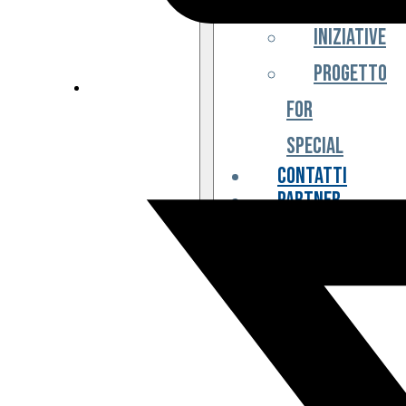
Iniziative
Progetto
For
Special
Contatti
Partner
Biglietteria