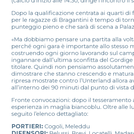
(calcio d’inizio alle 14.30, dirige l’incontro 
Dopo la qualificazione centrata ai quarti di
per le ragazze di Bragantini è tempo di tor
punteggio pieno e che sarà di scena a Palaz
«Ma dobbiamo pensare una partita alla volta 
perché ogni gara è importante allo stesso m
costruendo ogni giorno lavorando sul campo 
ingannare dall’ultima sconfitta del Gordige
titolare. Quindi non pensiamo assolutamente
dimostrare che stanno crescendo e maturand
ripresa mostrate contro l’Unterland allora a
all’interno dei 90 minuti dal punto di vista d
Fronte convocazioni: dopo il tesseramento a
esperienza in maglia biancoblu. Oltre alle lu
seguito l’elenco dettagliato:
PORTIERI:
Cogoli, Meleddu
DIFENSORI:
Belussi, Brevi, Locatelli, Mada