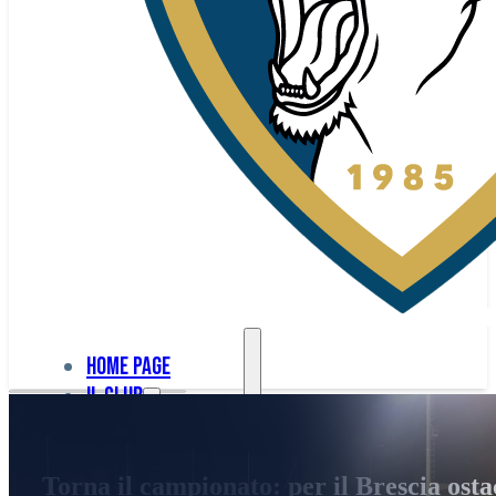
Home page
Il club
Home
La nostra
page
Torna il campionato: per il Brescia ost