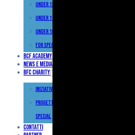
Under 12
Prima
Squadra
Under 11
Primavera
Under 10
Under
For Special
17
BCF Academy
News e Media
Under
BFC Charity
15
Iniziative
Under
13
Progetto For
Under
Special
12
Contatti