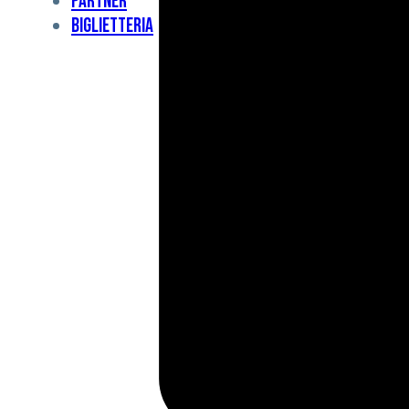
Partner
Under
Biglietteria
11
Under
10
For
Special
BCF
Academy
News
e
Media
BFC
Charity