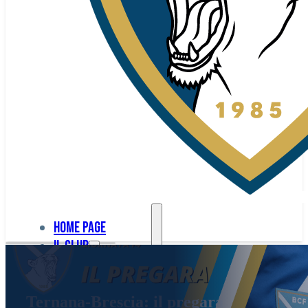
Home page
Il club
Home
La nostra
page
Ternana-Brescia: il pregara