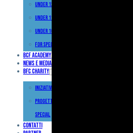
Under 12
Prima
Squadra
Under 11
Primavera
Under 10
Under
For Special
17
BCF Academy
News e Media
Under
BFC Charity
15
Iniziative
Under
13
Progetto For
Under
Special
12
Contatti