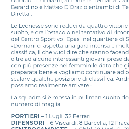
Gubbiotti” di Narni, affronta la Ternana. Calci
Berardino e Matteo D’Orazio entrambi di Ter
Diretta .
Le Leonesse sono reduci da quattro vittorie 
subìto, e ora l’ostacolo nel tentativo di rim
del Centro Sportivo “Epas” nel quartiere di 
«Domani ci aspetta una gara intensa e molto
classifica, il che vuol dire che stanno face
oltre ad alcune interessanti giovani prese d
con più presenze nel femminile dato che g
preparata bene e vogliamo continuare ad of
scalare qualche posizione di classifica. And
possiamo realmente arrivare».
La squadra si è mossa in pullman subito dopo l
numero di maglia:
PORTIERI –
1 Lugli, 32 Ferrari
DIFENSORI –
6 Viscardi, 8 Barcella, 12 Frac