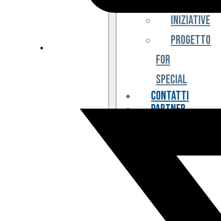
Iniziative
Progetto
For
Special
Contatti
Partner
Biglietteria