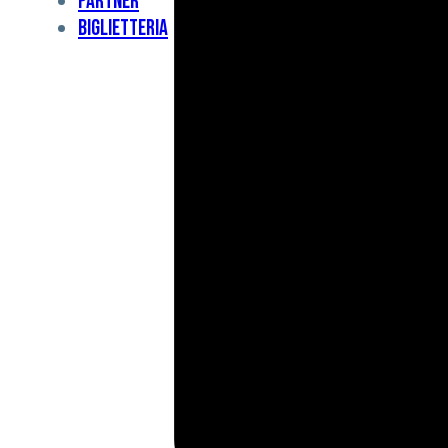
Partner
Under
Biglietteria
11
Under
10
For
Special
BCF
Academy
News
e
Media
BFC
Charity