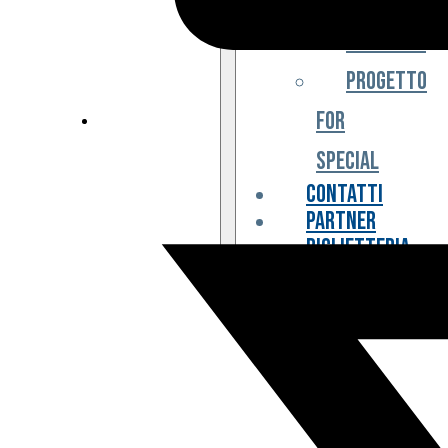
Iniziative
Progetto
For
Special
Contatti
Partner
Biglietteria