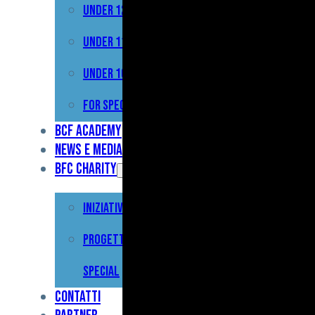
Under 12
Prima
Squadra
Under 11
Primavera
Under 10
Under
For Special
17
BCF Academy
News e Media
Under
BFC Charity
15
Iniziative
Under
13
Progetto For
Under
Special
12
Contatti