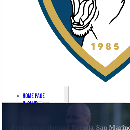
Home page
Il club
Home
La nostra
page
Primavera: domani Brescia-San Marin