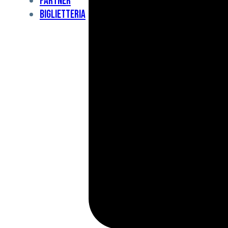
Partner
Under
Biglietteria
11
Under
10
For
Special
BCF
Academy
News
e
Media
BFC
Charity