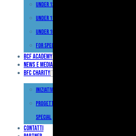
Under 12
Prima
Squadra
Under 11
Primavera
Under 10
Under
For Special
17
BCF Academy
News e Media
Under
BFC Charity
15
Iniziative
Under
13
Progetto For
Under
Special
12
Contatti