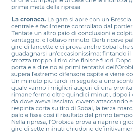
di una compagine di casa che la indirizza gi
prima metà della ripresa.
La cronaca.
La gara si apre con un Brescia 
centrale e facilmente controllato dal portier
Tentate un altro paio di conclusioni e colpit
vantaggio, è l’ottavo minuto: Berti riceve pal
giro di lancette e ci prova anche Sobal che 
guadagnarsi un’occasionissima: fintando il 
strozza troppo il tiro che finisce fuori. Dop
porta e a dire no ai primi tentativi dell’Oro
supera l’estremo difensore ospite e viene cor
Un minuto più tardi, in seguito a uno scontro
quale vanno i migliori auguri di una pronta g
rimane fermo oltre quindici minuti, dopo i q
da dove aveva lasciato, ovvero attaccando e
respinta corta su tiro di Sobal, la terza mar
palo e fissa così il risultato del primo tempo
Nella ripresa, l’Orobica prova a riaprire i 
giro di sette minuti chiudono definitivamen