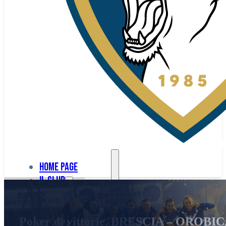
Home page
Il club
Home
La nostra
page
Poker di vittorie, BRESCIA – OROBICA