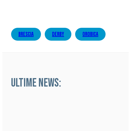
brescia
derby
orobica
ULTIME NEWS: