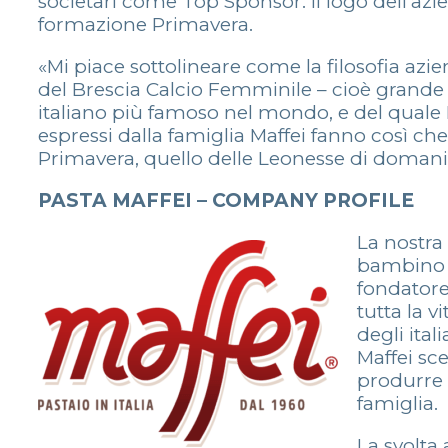
societari come Top Sponsor. Il logo dell’azi
formazione Primavera.
«Mi piace sottolineare come la filosofia azie
del Brescia Calcio Femminile – cioè grande
italiano più famoso nel mondo, e del quale Pa
espressi dalla famiglia Maffei fanno così ch
Primavera, quello delle Leonesse di domani
PASTA MAFFEI – COMPANY PROFILE
La nostra
bambino c
fondatore
tutta la v
degli ital
Maffei sce
produrre o
famiglia.
La svolta