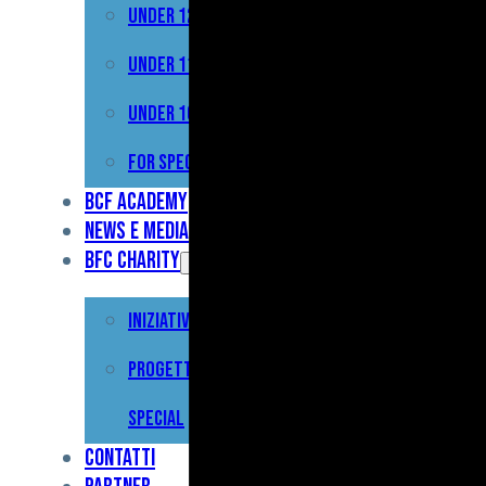
Under 12
Prima
Squadra
Under 11
Primavera
Under 10
Under
For Special
17
BCF Academy
News e Media
Under
BFC Charity
15
Iniziative
Under
13
Progetto For
Under
Special
12
Contatti