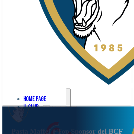
Home page
Il club
Home
La nostra
page
Pasta Maffei è Top Sponsor del BCF