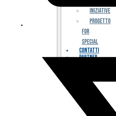
Iniziative
Progetto
For
Special
Contatti
Partner
Biglietteria