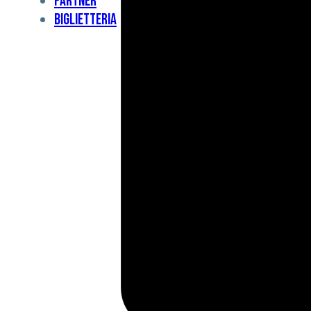
Partner
Under
Biglietteria
11
Under
10
For
Special
BCF
Academy
News
e
Media
BFC
Charity