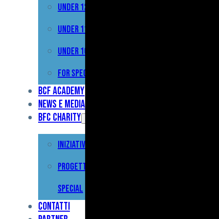
Under 12
Prima
Squadra
Under 11
Primavera
Under 10
Under
For Special
17
BCF Academy
News e Media
Under
BFC Charity
15
Iniziative
Under
13
Progetto For
Under
Special
12
Contatti