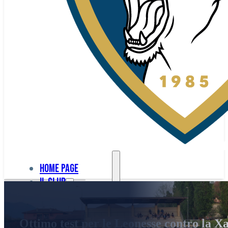
Home page
Il club
Home
La nostra
page
Ottimo test per le Leonesse contro la 