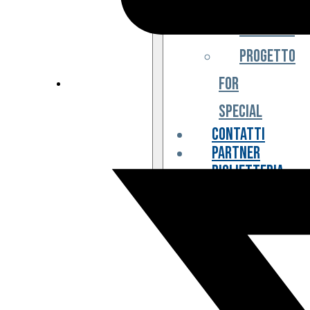
Iniziative
Progetto
For
Special
Contatti
Partner
Biglietteria