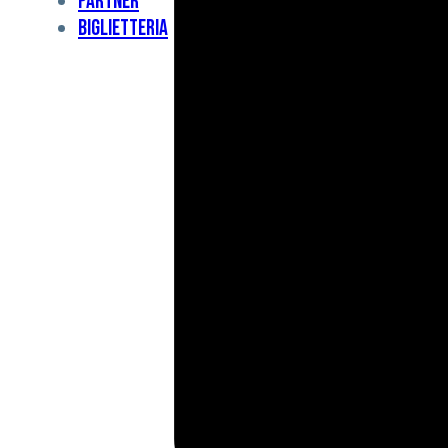
Partner
Under
Biglietteria
11
Under
10
For
Special
BCF
Academy
News
e
Media
BFC
Charity