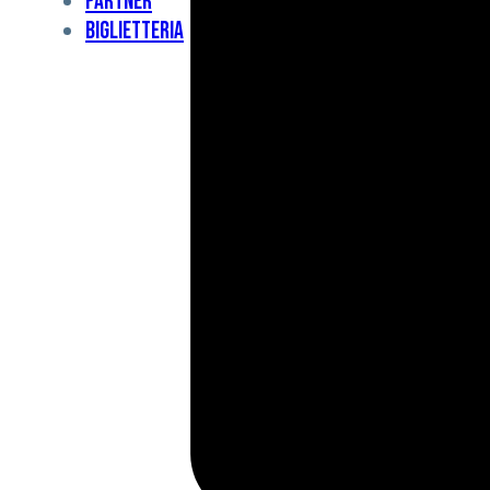
Partner
Under
Biglietteria
11
Under
10
For
Special
BCF
Academy
News
e
Media
BFC
Charity