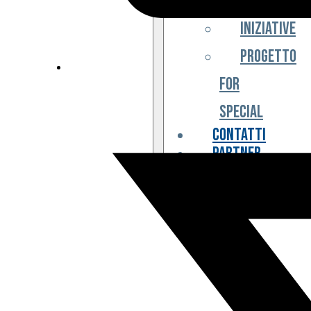
Iniziative
Progetto
For
Special
Contatti
Partner
Biglietteria