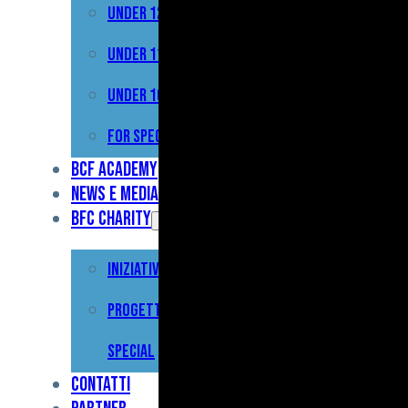
Under 12
Prima
Squadra
Under 11
Primavera
Under 10
Under
For Special
17
BCF Academy
News e Media
Under
BFC Charity
15
Iniziative
Under
13
Progetto For
Under
Special
12
Contatti