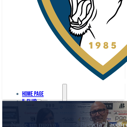
Home page
Il club
Home
La nostra
page
Nasce un nuovo “Punto Brescia”: accor