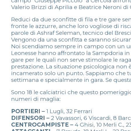
campo “Giuseppe Piccolo” a Cercola affronta il
Valerio Brizzi di Aprilia e Beatrice Neroni d
Reduci da due sconfitte di fila e tre gare senz
fronte le azzurre, anche loro vogliose di risc
parole di Ashraf Seleman, tecnico del Bresci
Vengono da una sconfitta e saranno sicurame
Noi scendiamo sempre in campo con un unico 
Leonesse hanno affrontato la Sampdoria in 
gare per le quali non serve stimolare le ra
prestazione. La situazione psicologica non
incamerato solo un punto. Sappiamo che t
settimana e specialmente in gara. Se quest
Sono 18 le calciatrici che questo pomeriggio 
numeri di maglia:
PORTIERI –
1 Lugli, 32 Ferrari
DIFENSORI –
2 Vavassori, 6 Viscardi, 8 Barc
CENTROCAMPISTE –
4 Ghisi, 10 Merli C., 