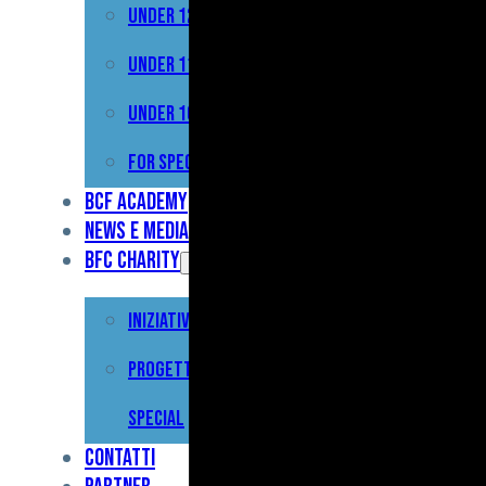
Under 12
Prima
Squadra
Under 11
Primavera
Under 10
Under
For Special
17
BCF Academy
News e Media
Under
BFC Charity
15
Iniziative
Under
13
Progetto For
Under
Special
12
Contatti