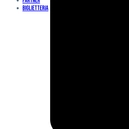
Partner
Under
Biglietteria
11
Under
10
For
Special
BCF
Academy
News
e
Media
BFC
Charity