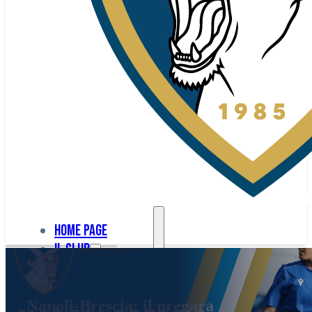
Home page
Il club
Home
La nostra
page
Napoli-Brescia: il pregara