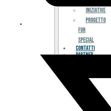
Iniziative
Progetto
For
Special
Contatti
Partner
Biglietteria