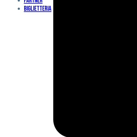
Partner
Under
Biglietteria
11
Under
10
For
Special
BCF
Academy
News
e
Media
BFC
Charity