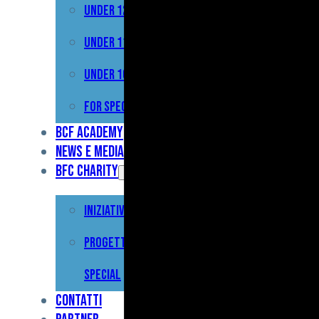
Under 12
Prima
Squadra
Under 11
Primavera
Under 10
Under
For Special
17
BCF Academy
News e Media
Under
BFC Charity
15
Iniziative
Under
13
Progetto For
Under
Special
12
Contatti