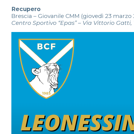
Recupero
Brescia – Giovanile CMM (giovedì 23 marzo 
Centro Sportivo “Epas” – Via Vittorio Gatti,