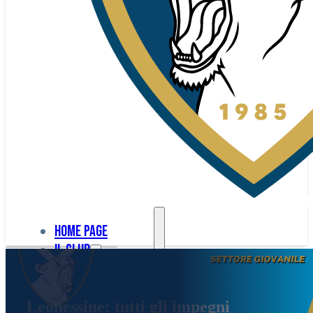
Home page
Il club
Home
La nostra
page
Leonessine: tutti gli impegni