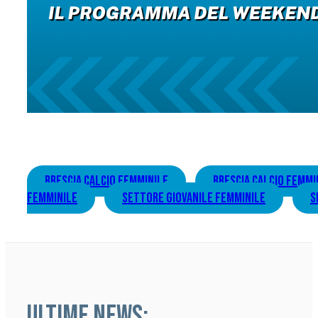
brescia calcio femminile
brescia calcio femmi
femminile
settore giovanile femminile
s
ULTIME NEWS: