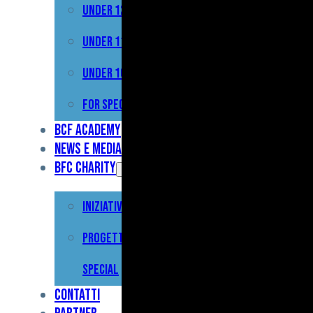
Under 12
Prima
Squadra
Under 11
Primavera
Under 10
Under
For Special
17
BCF Academy
News e Media
Under
BFC Charity
15
Iniziative
Under
13
Progetto For
Under
Special
12
Contatti