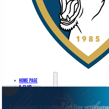
Home page
Il club
Home
La nostra
page
Leonessine: i risultati del fine settimana