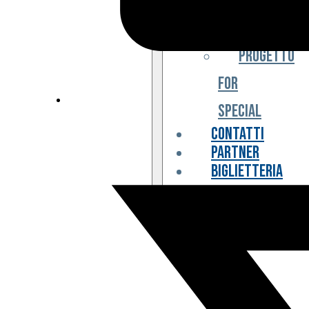
Iniziative
Progetto
For
Special
Contatti
Partner
Biglietteria