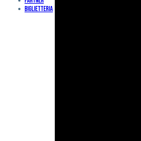
Partner
Under
Biglietteria
11
Under
10
For
Special
BCF
Academy
News
e
Media
BFC
Charity