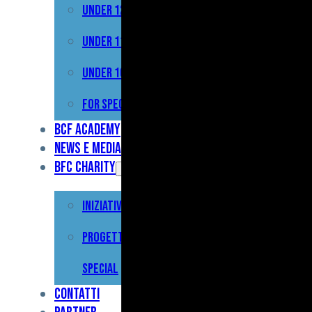
Under 12
Prima
Squadra
Under 11
Primavera
Under 10
Under
For Special
17
BCF Academy
News e Media
Under
BFC Charity
15
Iniziative
Under
13
Progetto For
Under
Special
12
Contatti