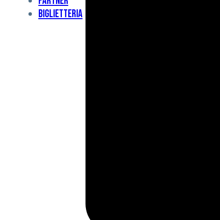
Partner
Under
Biglietteria
11
Under
10
For
Special
BCF
Academy
News
e
Media
BFC
Charity