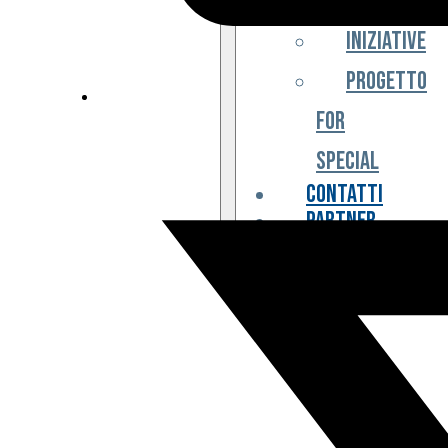
Iniziative
Progetto
For
Special
Contatti
Partner
Biglietteria