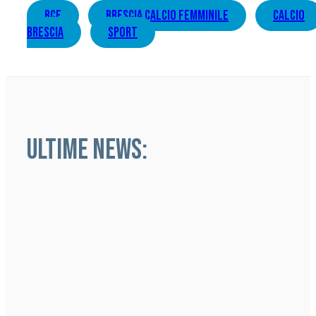
bcf
brescia calcio femminile
calcio
brescia
sport
ULTIME NEWS: