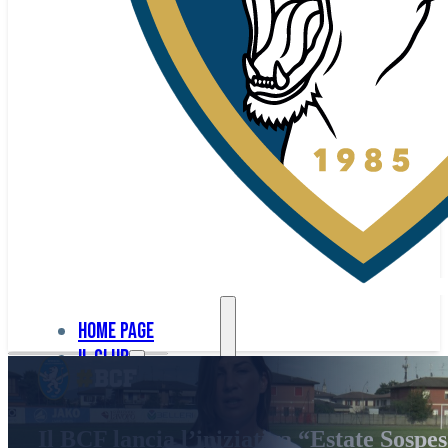
Home page
Il club
Home
La nostra
page
Il BCF lancia l’iniziativa “Estate Sospe