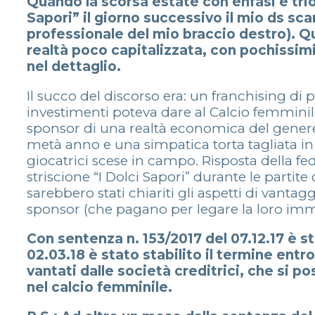
Quando la scorsa estate con enfasi e trio
Sapori” il giorno successivo il mio ds sca
professionale del mio braccio destro). Qu
realtà poco capitalizzata, con pochissimi 
nel dettaglio.
Il succo del discorso era: un franchising di p
investimenti poteva dare al Calcio femminile
sponsor di una realtà economica del genere, 
metà anno e una simpatica torta tagliata in
giocatrici scese in campo. Risposta della fe
striscione “I Dolci Sapori” durante le parti
sarebbero stati chiariti gli aspetti di vantag
sponsor (che pagano per legare la loro imma
Con sentenza n. 153/2017 del 07.12.17 è sta
02.03.18 è stato stabilito il termine entro
vantati dalle società creditrici, che si 
nel calcio femminile.