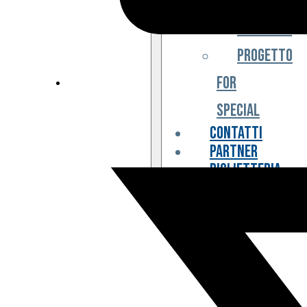
Iniziative
Progetto
For
Special
Contatti
Partner
Biglietteria