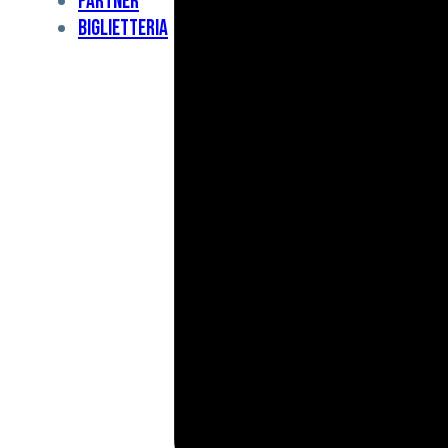
Partner
Under
Biglietteria
11
Under
10
For
Special
BCF
Academy
News
e
Media
BFC
Charity