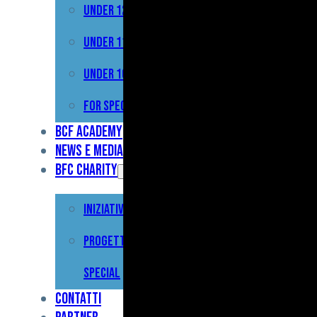
Under 12
Prima
Squadra
Under 11
Primavera
Under 10
Under
For Special
17
BCF Academy
News e Media
Under
BFC Charity
15
Iniziative
Under
13
Progetto For
Under
Special
12
Contatti