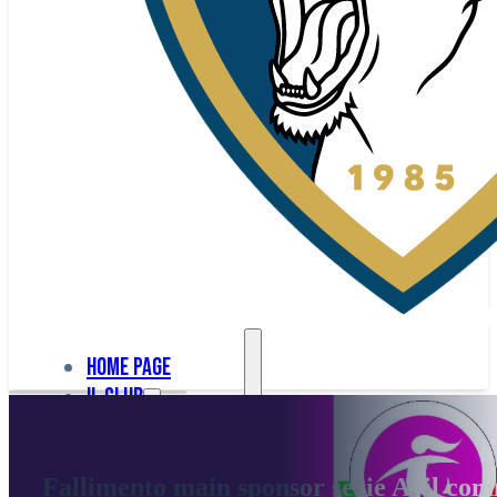
Home page
Il club
Home
La nostra
page
Fallimento main sponsor serie A, il co