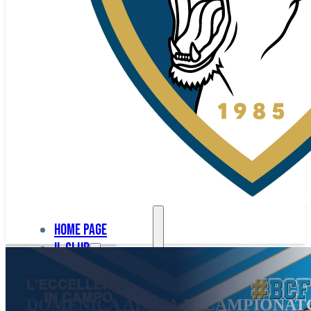
Home page
Il club
Home
La nostra
page
DOMENICA AL VIA IL CAMPIONATO