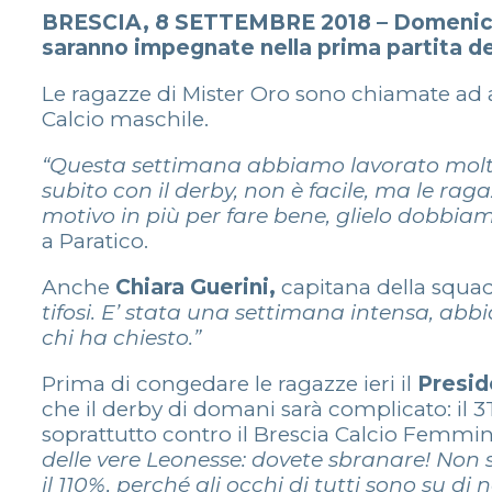
BRESCIA, 8 SETTEMBRE 2018 – Domenica 9 
saranno impegnate nella prima partita d
Le ragazze di Mister Oro sono chiamate ad a
Calcio maschile.
“Questa settimana abbiamo lavorato molto s
subito con il derby, non è facile, ma le ra
motivo in più per fare bene, glielo dobbiam
a Paratico.
Anche
Chiara Guerini,
capitana della squa
tifosi. E’ stata una settimana intensa, abb
chi ha chiesto.”
Prima di congedare le ragazze ieri il
Presid
che il derby di domani sarà complicato: il 
soprattutto contro il Brescia Calcio Femmin
delle vere Leonesse: dovete sbranare! Non
il 110%, perché gli occhi di tutti sono su di n