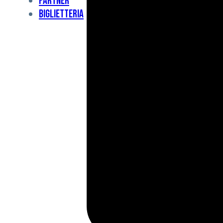
Partner
Under
Biglietteria
11
Under
10
For
Special
BCF
Academy
News
e
Media
BFC
Charity