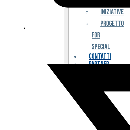
Iniziative
Progetto
For
Special
Contatti
Partner
Biglietteria