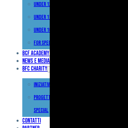
Under 12
Prima
Squadra
Under 11
Primavera
Under 10
Under
For Special
17
BCF Academy
News e Media
Under
BFC Charity
15
Iniziative
Under
13
Progetto For
Under
Special
12
Contatti