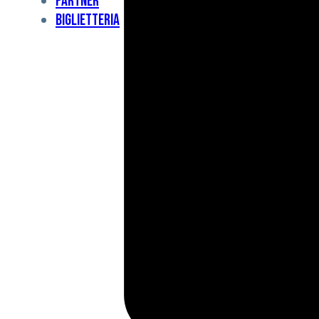
Partner
Under
Biglietteria
11
Under
10
For
Special
BCF
Academy
News
e
Media
BFC
Charity