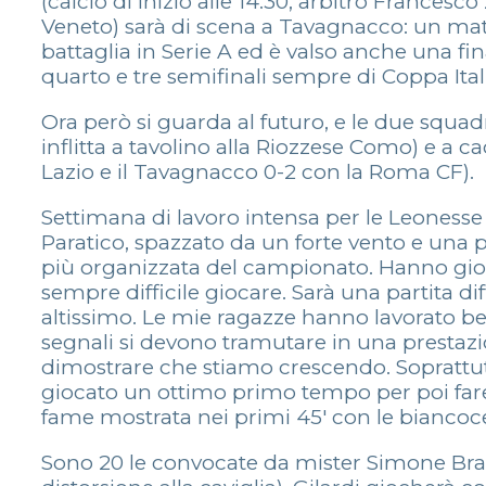
(calcio di inizio alle 14.30, arbitro France
Veneto) sarà di scena a Tavagnacco: un mat
battaglia in Serie A ed è valso anche una fi
quarto e tre semifinali sempre di Coppa Ital
Ora però si guarda al futuro, e le due squadr
inflitta a tavolino alla Riozzese Como) e a ca
Lazio e il Tavagnacco 0-2 con la Roma CF).
Settimana di lavoro intensa per le Leonesse
Paratico, spazzato da un forte vento e una 
più organizzata del campionato. Hanno gioc
sempre difficile giocare. Sarà una partita di
altissimo. Le mie ragazze hanno lavorato ben
segnali si devono tramutare in una prestaz
dimostrare che stiamo crescendo. Soprattutto
giocato un ottimo primo tempo per poi fare 
fame mostrata nei primi 45′ con le biancocel
Sono 20 le convocate da mister Simone Brag