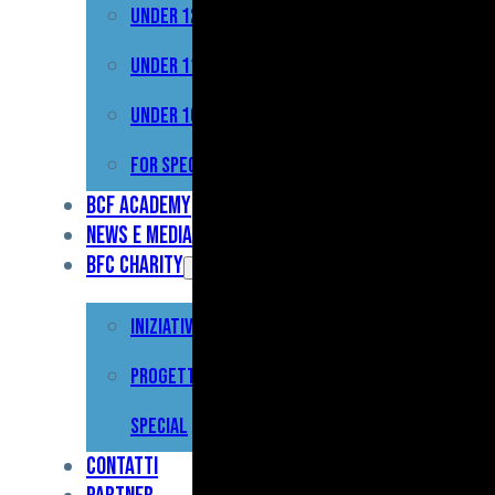
Under 12
Prima
Squadra
Under 11
Primavera
Under 10
Under
For Special
17
BCF Academy
News e Media
Under
BFC Charity
15
Iniziative
Under
13
Progetto For
Under
Special
12
Contatti