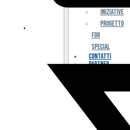
Iniziative
Progetto
For
Special
Contatti
Partner
Biglietteria