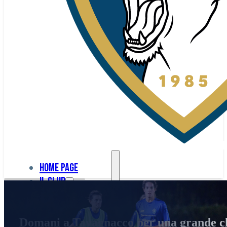
Home page
Il club
Home
La nostra
page
Domani a Tavagnacco per una grande cl