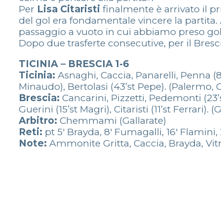
Per
Lisa Citaristi
finalmente è arrivato il p
del gol era fondamentale vincere la partita.
passaggio a vuoto in cui abbiamo preso g
Dopo due trasferte consecutive, per il Bresc
TICINIA – BRESCIA 1-6
Ticinia:
Asnaghi, Caccia, Panarelli, Penna (8’st
Minaudo), Bertolasi (43’st Pepe). (Palermo, G
Brescia:
Cancarini, Pizzetti, Pedemonti (23’st
Guerini (15’st Magri), Citaristi (11’st Ferrari). 
Arbitro:
Chemmami (Gallarate)
Reti:
pt 5′ Brayda, 8′ Fumagalli, 16′ Flamini, 28
Note:
Ammonite Gritta, Caccia, Brayda, Vit