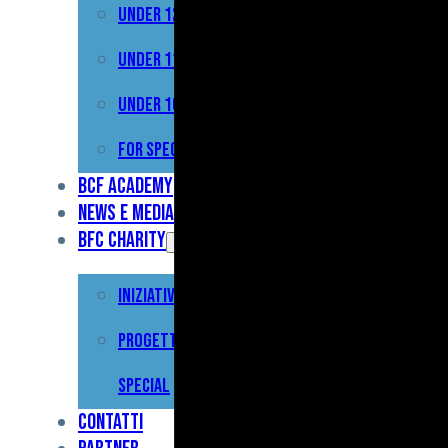
Under 12
Prima
Squadra
Under 11
Primavera
Under 10
Under
For Special
17
BCF Academy
News e Media
Under
BFC Charity
15
Iniziative
Under
13
Progetto For
Under
Special
12
Contatti