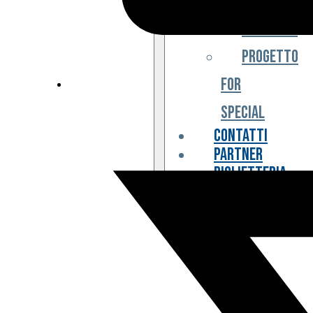
Iniziative
Progetto
For
Special
Contatti
Partner
Biglietteria