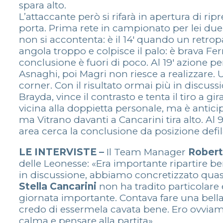
spara alto.
L’attaccante però si rifarà in apertura di rip
porta. Prima rete in campionato per lei due
non si accontenta: è il 14′ quando un retro
angola troppo e colpisce il palo: è brava Ferra
conclusione è fuori di poco. Al 19′ azione 
Asnaghi, poi Magri non riesce a realizzare. U
corner. Con il risultato ormai più in discussi
Brayda, vince il contrasto e tenta il tiro a
vicina alla doppietta personale, ma è antici
ma Vitrano davanti a Cancarini tira alto. Al
area cerca la conclusione da posizione defil
LE INTERVISTE –
Il Team Manager
Robert
delle Leonesse: «Era importante ripartire ben
in discussione, abbiamo concretizzato quas
Stella Cancarini
non ha tradito particolare
giornata importante. Contava fare una bella
credo di essermela cavata bene. Ero ovviam
calma e pensare alla partita».