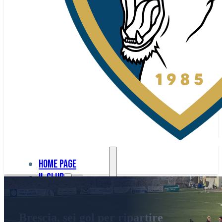
Home page
Il club
Home
La nostra
page
Brescia, sei gol per ripartire