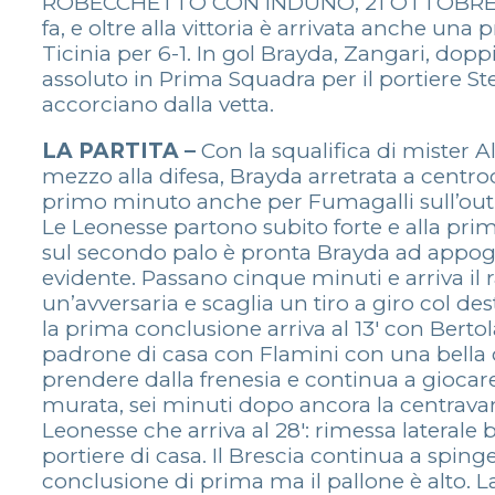
ROBECCHETTO CON INDUNO, 21 OTTOBRE 2018 –
fa, e oltre alla vittoria è arrivata anche un
Ticinia per 6-1. In gol Brayda, Zangari, dopp
assoluto in Prima Squadra per il portiere St
accorciano dalla vetta.
LA PARTITA –
Con la squalifica di mister 
mezzo alla difesa, Brayda arretrata a centroc
primo minuto anche per Fumagalli sull’out d
Le Leonesse partono subito forte e alla prim
sul secondo palo è pronta Brayda ad appoggia
evidente. Passano cinque minuti e arriva il 
un’avversaria e scaglia un tiro a giro col dest
la prima conclusione arriva al 13′ con Bertola
padrone di casa con Flamini con una bella con
prendere dalla frenesia e continua a giocare 
murata, sei minuti dopo ancora la centravant
Leonesse che arriva al 28′: rimessa lateral
portiere di casa. Il Brescia continua a spi
conclusione di prima ma il pallone è alto. L