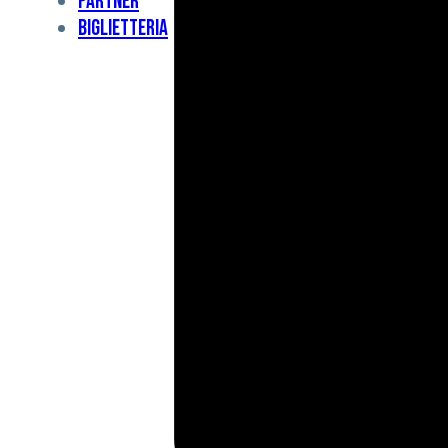
Partner
Under
Biglietteria
11
Under
10
For
Special
BCF
Academy
News
e
Media
BFC
Charity