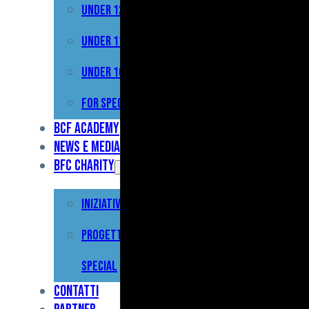
Under 12
Prima
Squadra
Under 11
Primavera
Under 10
Under
For Special
17
BCF Academy
News e Media
Under
BFC Charity
15
Iniziative
Under
13
Progetto For
Under
Special
12
Contatti