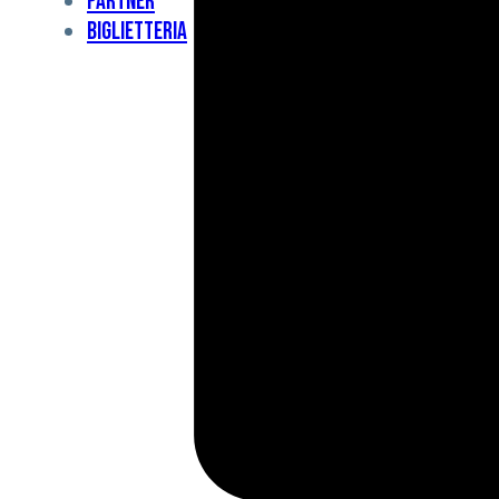
Partner
Under
Biglietteria
11
Under
10
For
Special
BCF
Academy
News
e
Media
BFC
Charity