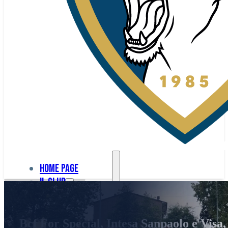
Home page
Il club
Home
La nostra
page
Bcf For Special, Intesa Sanpaolo e Visa,