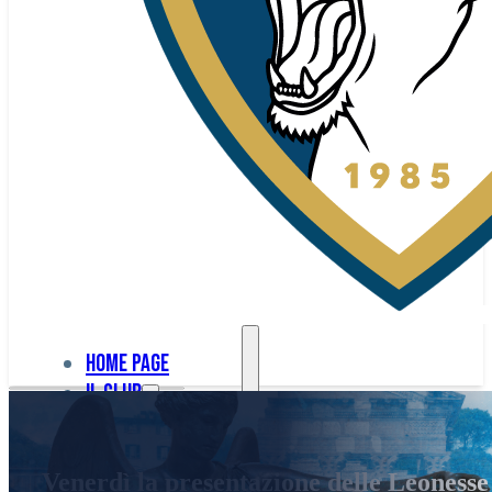
Home page
Il club
Home
La nostra
page
Venerdì la presentazione delle Leonesse