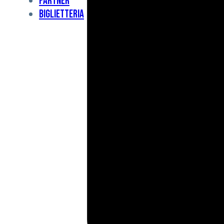
Partner
Under
Biglietteria
11
Under
10
For
Special
BCF
Academy
News
e
Media
BFC
Charity