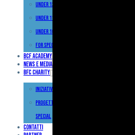
Under 12
Prima
Squadra
Under 11
Primavera
Under 10
Under
For Special
17
BCF Academy
News e Media
Under
BFC Charity
15
Iniziative
Under
13
Progetto For
Under
Special
12
Contatti