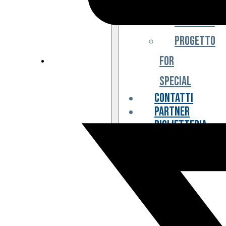
Iniziative
Progetto
For
Special
Contatti
Partner
Biglietteria