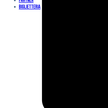
Partner
Under
Biglietteria
11
Under
10
For
Special
BCF
Academy
News
e
Media
BFC
Charity