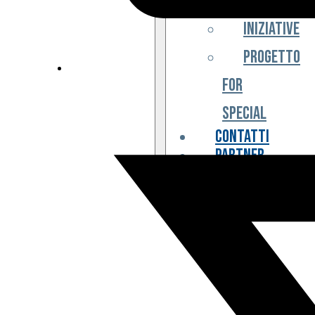
Iniziative
Progetto
For
Special
Contatti
Partner
Biglietteria