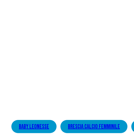
baby leonesse
brescia calcio femminile