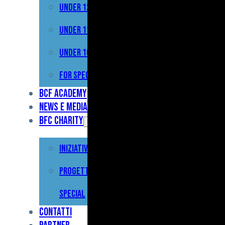
Under 12
Prima
Squadra
Under 11
Primavera
Under 10
Under
For Special
17
BCF Academy
News e Media
Under
BFC Charity
15
Iniziative
Under
13
Progetto For
Under
Special
12
Contatti