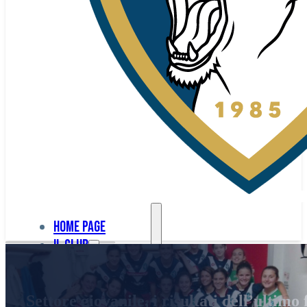
Home page
Il club
Home
La nostra
page
Settore giovanile, i risultati dell’ultimo