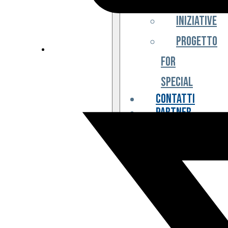
Iniziative
Progetto
For
Special
Contatti
Partner
Biglietteria