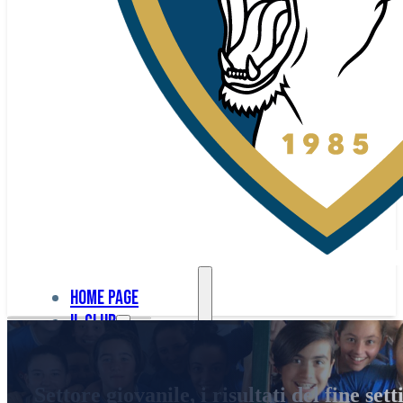
Home page
Il club
Home
La nostra
page
Settore giovanile, i risultati del fine se