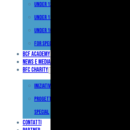
Under 12
Prima
Squadra
Under 11
Primavera
Under 10
Under
For Special
17
BCF Academy
News e Media
Under
BFC Charity
15
Iniziative
Under
13
Progetto For
Under
Special
12
Contatti