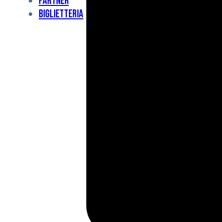
Partner
Under
Biglietteria
11
Under
10
For
Special
BCF
Academy
News
e
Media
BFC
Charity