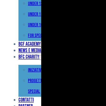
Under 12
Prima
Squadra
Under 11
Primavera
Under 10
Under
For Special
17
BCF Academy
News e Media
Under
BFC Charity
15
Iniziative
Under
13
Progetto For
Under
Special
12
Contatti