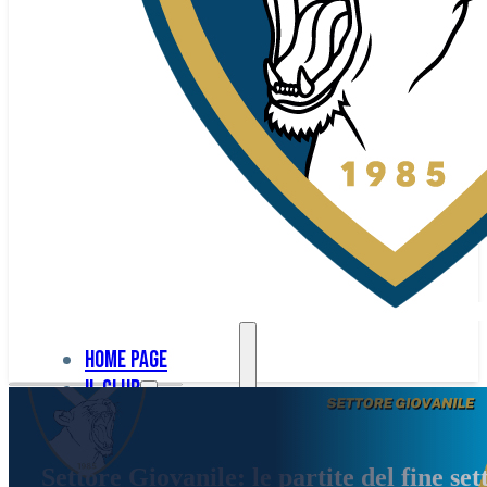
Home page
Il club
Home
La nostra
page
Settore Giovanile: le partite del fine se