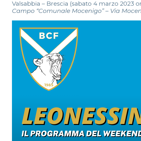
Valsabbia – Brescia (sabato 4 marzo 2023 or
Campo “Comunale Mocenigo” – Via Moceni