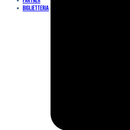
Partner
Under
Biglietteria
11
Under
10
For
Special
BCF
Academy
News
e
Media
BFC
Charity