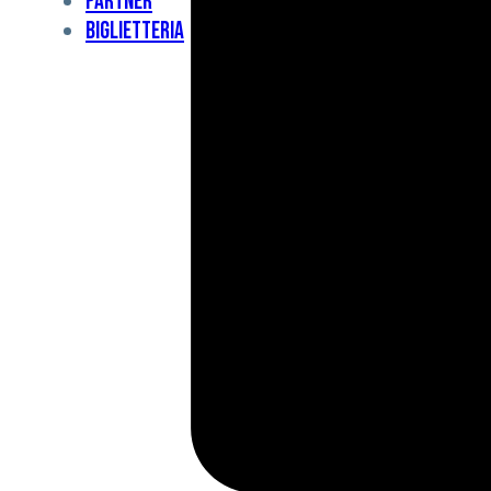
Partner
Under
Biglietteria
11
Under
10
For
Special
BCF
Academy
News
e
Media
BFC
Charity