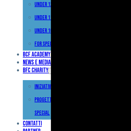
Under 12
Prima
Squadra
Under 11
Primavera
Under 10
Under
For Special
17
BCF Academy
News e Media
Under
BFC Charity
15
Iniziative
Under
13
Progetto For
Under
Special
12
Contatti