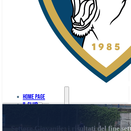
Home page
Il club
Home
La nostra
page
Settore Giovanile: i risultati del fine se