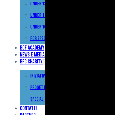
Under 12
Prima
Squadra
Under 11
Primavera
Under 10
Under
For Special
17
BCF Academy
News e Media
Under
BFC Charity
15
Iniziative
Under
13
Progetto For
Under
Special
12
Contatti