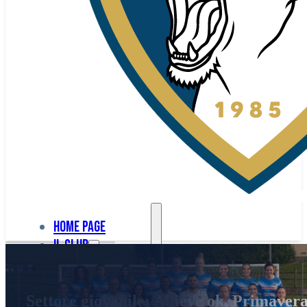
Home page
Il club
Home
La nostra
page
Settore giovanile: Allieve ok, Primaver