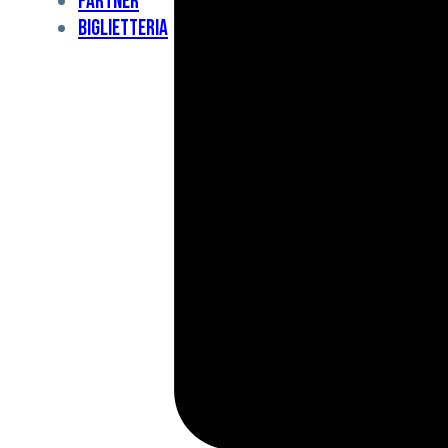
Partner
Under
Biglietteria
11
Under
10
For
Special
BCF
Academy
News
e
Media
BFC
Charity