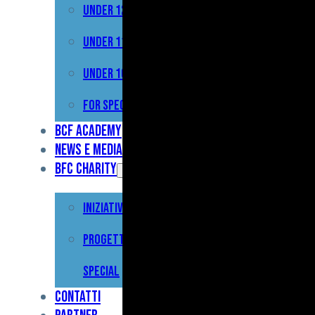
Under 12
Prima
Squadra
Under 11
Primavera
Under 10
Under
For Special
17
BCF Academy
News e Media
Under
BFC Charity
15
Iniziative
Under
13
Progetto For
Under
Special
12
Contatti