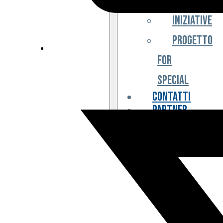
Iniziative
Progetto
For
Special
Contatti
Partner
Biglietteria