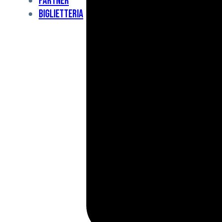
Partner
Under
Biglietteria
11
Under
10
For
Special
BCF
Academy
News
e
Media
BFC
Charity