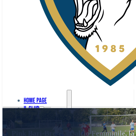
Home page
Il club
Home
La nostra
page
Pink Bari-Brescia Calcio Femminile, la