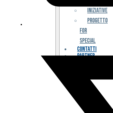
Iniziative
Progetto
For
Special
Contatti
Partner
Biglietteria