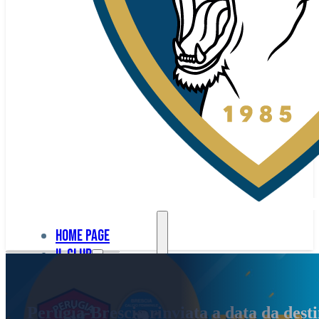
Home page
Il club
Home
La nostra
page
Perugia-Brescia rinviata a data da desti