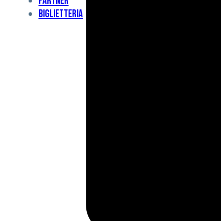
Partner
Under
Biglietteria
11
Under
10
For
Special
BCF
Academy
News
e
Media
BFC
Charity