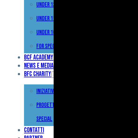
Under 12
Prima
Squadra
Under 11
Primavera
Under 10
Under
For Special
17
BCF Academy
News e Media
Under
BFC Charity
15
Iniziative
Under
13
Progetto For
Under
Special
12
Contatti