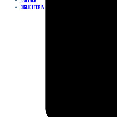
Partner
Under
Biglietteria
11
Under
10
For
Special
BCF
Academy
News
e
Media
BFC
Charity