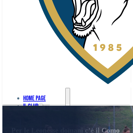
Home page
Il club
Home
La nostra
page
Per le Leonesse domani c’è il Como