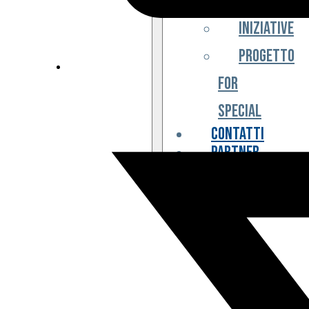
Iniziative
Progetto
For
Special
Contatti
Partner
Biglietteria