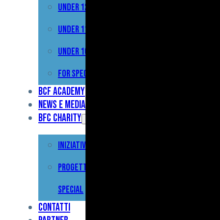
Under 12
Prima
Squadra
Under 11
Primavera
Under 10
Under
For Special
17
BCF Academy
News e Media
Under
BFC Charity
15
Iniziative
Under
13
Progetto For
Under
Special
12
Contatti