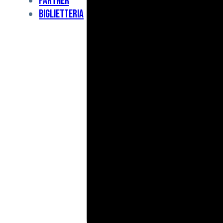
Partner
Under
Biglietteria
11
Under
10
For
Special
BCF
Academy
News
e
Media
BFC
Charity