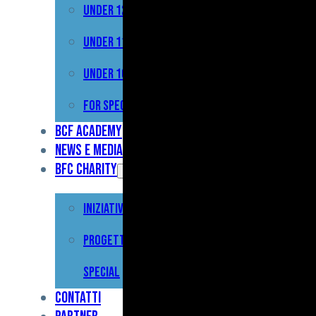
Under 12
Prima
Squadra
Under 11
Primavera
Under 10
Under
For Special
17
BCF Academy
News e Media
Under
BFC Charity
15
Iniziative
Under
13
Progetto For
Under
Special
12
Contatti