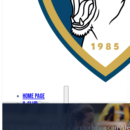
Home page
Il club
Home
La nostra
page
L’attacco del BCF si arricchisce con Al