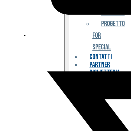
Iniziative
Progetto
For
Special
Contatti
Partner
Biglietteria