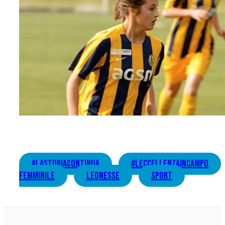
#lastoriacontinua
#LEccellenzaInCampo
femminile
leonesse
sport