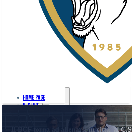
Home page
Il club
Home
La nostra
page
Il BCF torna ad allenarsi in città, al C