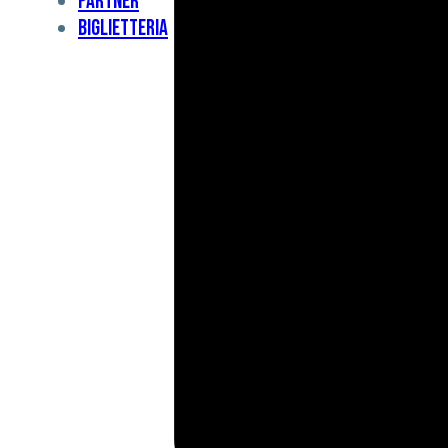
Partner
Under
Biglietteria
11
Under
10
For
Special
BCF
Academy
News
e
Media
BFC
Charity