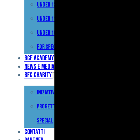
Under 12
Prima
Squadra
Under 11
Primavera
Under 10
Under
For Special
17
BCF Academy
News e Media
Under
BFC Charity
15
Iniziative
Under
13
Progetto For
Under
Special
12
Contatti