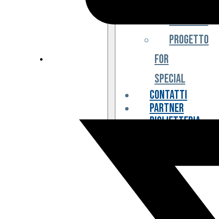
Iniziative
Progetto
For
Special
Contatti
Partner
Biglietteria