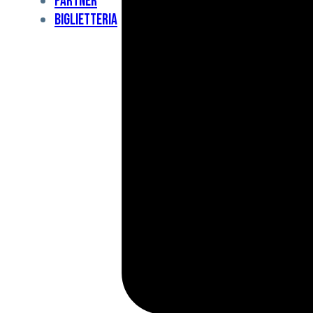
Partner
Under
Biglietteria
11
Under
10
For
Special
BCF
Academy
News
e
Media
BFC
Charity