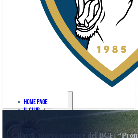
Home page
Il club
Home
La nostra
page
Gilardi, nuovo portiere del BCF: “Pron