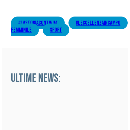
#lastoriacontinua
#LEccellenzaInCampo
femminile
sport
ULTIME NEWS: