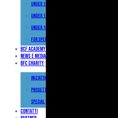
Under 12
Prima
Squadra
Under 11
Primavera
Under 10
Under
For Special
17
BCF Academy
News e Media
Under
BFC Charity
15
Iniziative
Under
13
Progetto For
Under
Special
12
Contatti