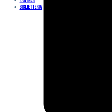
Partner
Under
Biglietteria
11
Under
10
For
Special
BCF
Academy
News
e
Media
BFC
Charity