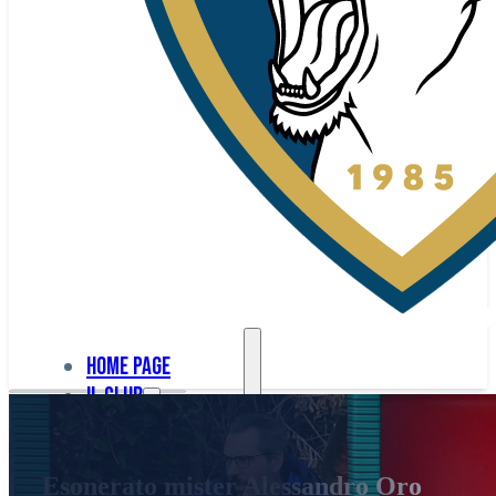
Home page
Il club
Home
La nostra
page
Esonerato mister Alessandro Oro