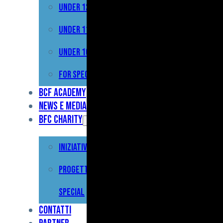
Under 12
Prima
Squadra
Under 11
Primavera
Under 10
Under
For Special
17
BCF Academy
News e Media
Under
BFC Charity
15
Iniziative
Under
13
Progetto For
Under
Special
12
Contatti