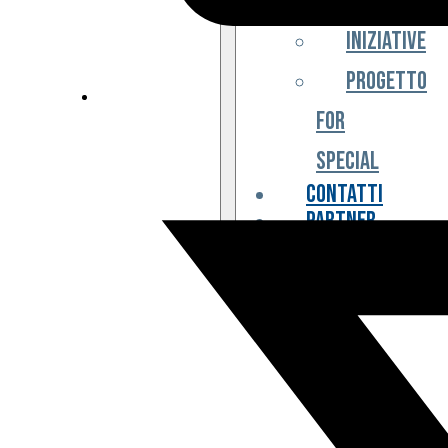
Iniziative
Progetto
For
Special
Contatti
Partner
Biglietteria