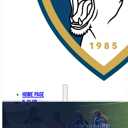
Home page
Il club
Home
La nostra
page
Dream Cup 2026: ecco le squadre