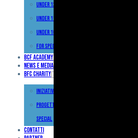
Under 12
Prima
Squadra
Under 11
Primavera
Under 10
Under
For Special
17
BCF Academy
News e Media
Under
BFC Charity
15
Iniziative
Under
13
Progetto For
Under
Special
12
Contatti