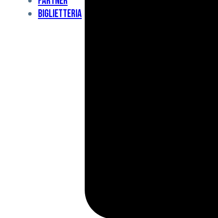
Partner
Under
Biglietteria
11
Under
10
For
Special
BCF
Academy
News
e
Media
BFC
Charity