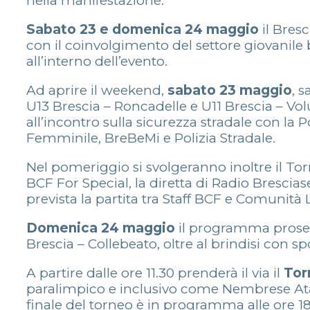
nella manifestazione.
Sabato 23 e domenica 24 maggio
il Bres
con il coinvolgimento del settore giovanile b
all’interno dell’evento.
Ad aprire il weekend,
sabato 23 maggio
, 
U13 Brescia – Roncadelle e U11 Brescia – Vol
all’incontro sulla sicurezza stradale con la
Femminile, BreBeMi e Polizia Stradale.
Nel pomeriggio si svolgeranno inoltre il Torn
BCF For Special, la diretta di Radio Brescia
prevista la partita tra Staff BCF e Comunità 
Domenica 24 maggio
il programma prosegu
Brescia – Collebeato, oltre al brindisi con sp
A partire dalle ore 11.30 prenderà il via il
Tor
paralimpico e inclusivo come Nembrese Ata
finale del torneo è in programma alle ore 18