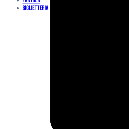
Partner
Under
Biglietteria
11
Under
10
For
Special
BCF
Academy
News
e
Media
BFC
Charity