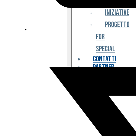
Iniziative
Progetto
For
Special
Contatti
Partner
Biglietteria