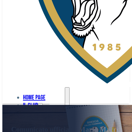
Home page
Il club
Home
La nostra
page
Comunicato ufficiale: Maria Macrì