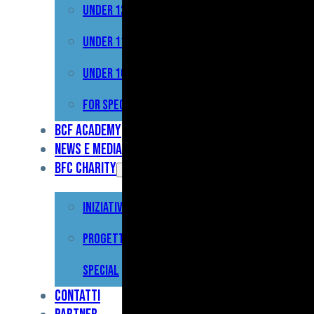
Under 12
Prima
Squadra
Under 11
Primavera
Under 10
Under
For Special
17
BCF Academy
News e Media
Under
BFC Charity
15
Iniziative
Under
13
Progetto For
Under
Special
12
Contatti