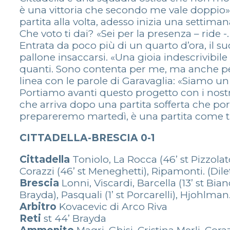
è una vittoria che secondo me vale doppio».
partita alla volta, adesso inizia una setti
Che voto ti dai? «Sei per la presenza – ride 
Entrata da poco più di un quarto d’ora, il su
pallone insaccarsi. «Una gioia indescrivibile
quanti. Sono contenta per me, ma anche per
linea con le parole di Garavaglia: «Siamo un 
Portiamo avanti questo progetto con i nost
che arriva dopo una partita sofferta che po
prepareremo martedì, è una partita come t
CITTADELLA-BRESCIA 0-1
Cittadella
Toniolo, La Rocca (46’ st Pizzolat
Corazzi (46’ st Meneghetti), Ripamonti. (Dile
Brescia
Lonni, Viscardi, Barcella (13’ st Bianch
Brayda), Pasquali (1’ st Porcarelli), Hjohlman
Arbitro
Kovacevic di Arco Riva
Reti
st 44’ Brayda