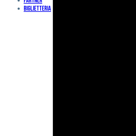
Partner
Under
Biglietteria
11
Under
10
For
Special
BCF
Academy
News
e
Media
BFC
Charity