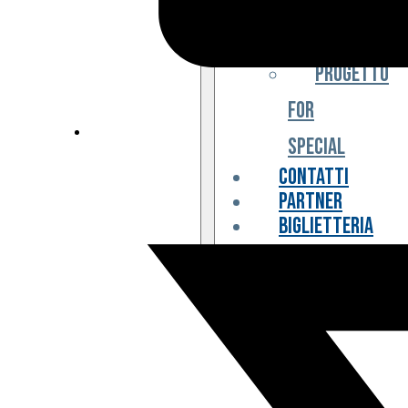
Iniziative
Progetto
For
Special
Contatti
Partner
Biglietteria