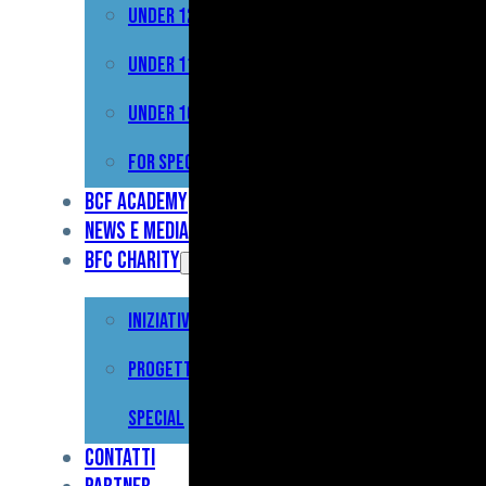
Under 12
Prima
Squadra
Under 11
Primavera
Under 10
Under
For Special
17
BCF Academy
News e Media
Under
BFC Charity
15
Iniziative
Under
13
Progetto For
Under
Special
12
Contatti