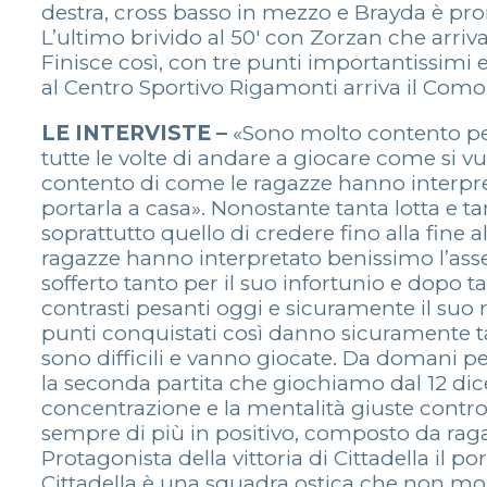
destra, cross basso in mezzo e Brayda è pro
L’ultimo brivido al 50′ con Zorzan che arriva
Finisce così, con tre punti importantissimi
al Centro Sportivo Rigamonti arriva il Como
LE INTERVISTE –
«Sono molto contento per 
tutte le volte di andare a giocare come si v
contento di come le ragazze hanno interpret
portarla a casa». Nonostante tanta lotta e t
soprattutto quello di credere fino alla fine 
ragazze hanno interpretato benissimo l’asset
sofferto tanto per il suo infortunio e dopo 
contrasti pesanti oggi e sicuramente il suo r
punti conquistati così danno sicuramente tan
sono difficili e vanno giocate. Da domani 
la seconda partita che giochiamo dal 12 dice
concentrazione e la mentalità giuste contr
sempre di più in positivo, composto da raga
Protagonista della vittoria di Cittadella il p
Cittadella è una squadra ostica che non mol