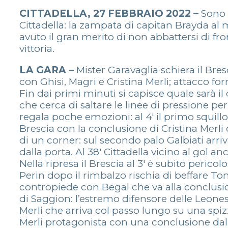
CITTADELLA, 27 FEBBRAIO 2022 –
Sono 
Cittadella: la zampata di capitan Brayda a
avuto il gran merito di non abbattersi di fron
vittoria.
LA GARA –
Mister Garavaglia schiera il Bres
con Ghisi, Magri e Cristina Merli; attacco f
Fin dai primi minuti si capisce quale sarà i
che cerca di saltare le linee di pressione pe
regala poche emozioni: al 4′ il primo squillo 
Brescia con la conclusione di Cristina Merli
di un corner: sul secondo palo Galbiati arriv
dalla porta. Al 38′ Cittadella vicino al gol a
Nella ripresa il Brescia al 3′ è subito peric
Perin dopo il rimbalzo rischia di beffare Toni
contropiede con Begal che va alla conclusione
di Saggion: l’estremo difensore delle Leones
Merli che arriva col passo lungo su una spizz
Merli protagonista con una conclusione dal li