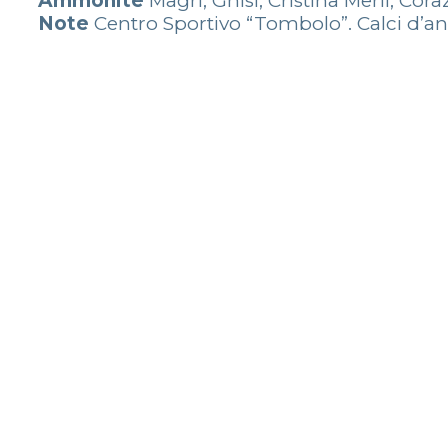
Ammonite
Magri, Ghisi, Cristina Merli, Cora
Note
Centro Sportivo “Tombolo”. Calci d’ango