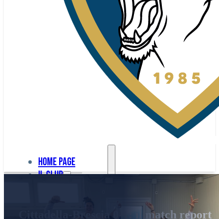
Home page
Il club
Home
La nostra
page
Cittadella-Brescia 0-1: il match report