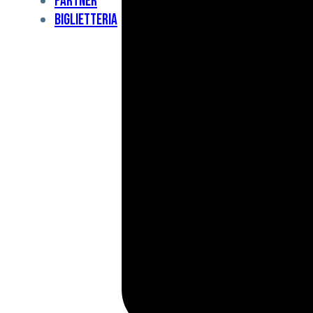
Partner
Under
Biglietteria
11
Under
10
For
Special
BCF
Academy
News
e
Media
BFC
Charity