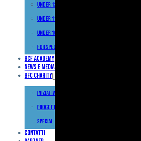
Under 12
Prima
Squadra
Under 11
Primavera
Under 10
Under
For Special
17
BCF Academy
News e Media
Under
BFC Charity
15
Iniziative
Under
13
Progetto For
Under
Special
12
Contatti