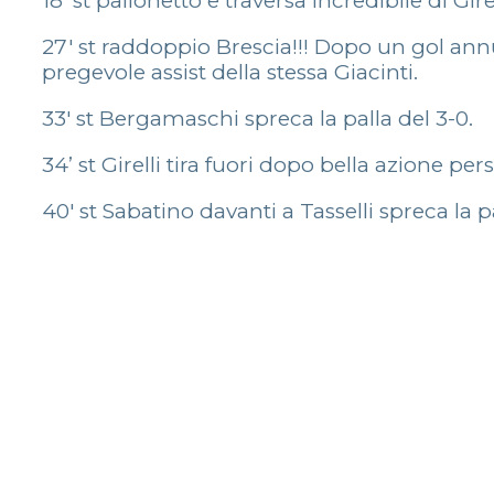
18′ st pallonetto e traversa incredibile di Girel
27′ st raddoppio Brescia!!! Dopo un gol annu
pregevole assist della stessa Giacinti.
33′ st Bergamaschi spreca la palla del 3-0.
34’ st Girelli tira fuori dopo bella azione per
40′ st Sabatino davanti a Tasselli spreca la 