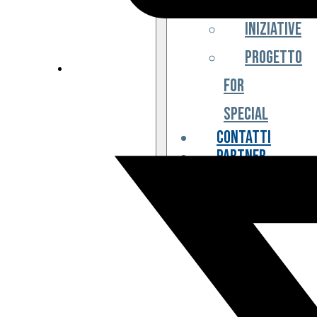
Iniziative
Progetto
For
Special
Contatti
Partner
Biglietteria