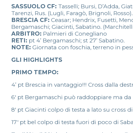
SASSUOLO CF:
Tasselli; Bursi, D’Adda, Giatr
Tarenzi, Rus. (Lugli, Faragò, Brignoli, Rosso). 
BRESCIA CF:
Ceasar; Hendrix, Fusetti, Mendes
Bergamaschi; Giacinti, Sabatino. (Marchitelli,
ARBITRO:
Palmieri di Conegliano
RETI:
pt 4’ Bergamaschi; st 27’ Sabatino.
NOTE:
Giornata con foschia, terreno in pess
GLI HIGHLIGHTS
PRIMO TEMPO:
4’ pt Brescia in vantaggio!!! Cross dalla des
6′ pt Bergamaschi può raddoppiare ma da po
8′ pt Giacinti colpo di testa a lato su cross d
17′ pt bel colpo di testa fuori di poco di Sa