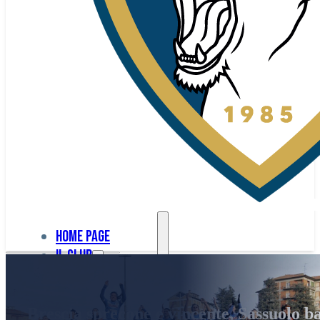
Home page
Il club
Home
La nostra
page
Brescia sprecone e vincente, Sassuolo ba