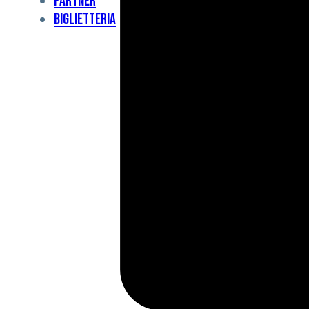
Partner
Under
Biglietteria
11
Under
10
For
Special
BCF
Academy
News
e
Media
BFC
Charity