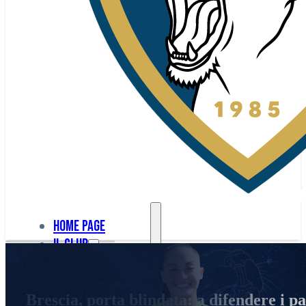
Home page
Il club
Home
La nostra
page
Brescia, porta blindata: a difendere i pa