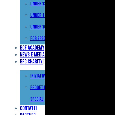
Under 12
Prima
Squadra
Under 11
Primavera
Under 10
Under
For Special
17
BCF Academy
News e Media
Under
BFC Charity
15
Iniziative
Under
13
Progetto For
Under
Special
12
Contatti