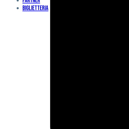
Partner
Under
Biglietteria
11
Under
10
For
Special
BCF
Academy
News
e
Media
BFC
Charity