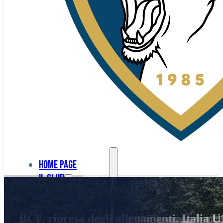
Home page
Il club
Home
La nostra
page
BCF, ripresa degli allenamenti. Italia U