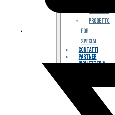
Iniziative
Progetto
For
Special
Contatti
Partner
Biglietteria