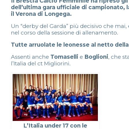
Il Brescia Calcio Femminile ha ripreso g
dell’ultima gara ufficiale di campionato, 
il Verona di Longega.
Un “derby del Garda” più decisivo che mai, e
nel corso della sessione di allenamento.
Tutte arruolate le leonesse al netto della
Assenti anche
Tomaselli
e
Boglioni
, che s
l’Italia del ct Migliorini.
L’Italia under 17 con le