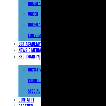
Under 12
Prima
Squadra
Under 11
Primavera
Under 10
Under
For Special
17
BCF Academy
News e Media
Under
BFC Charity
15
Iniziative
Under
13
Progetto For
Under
Special
12
Contatti