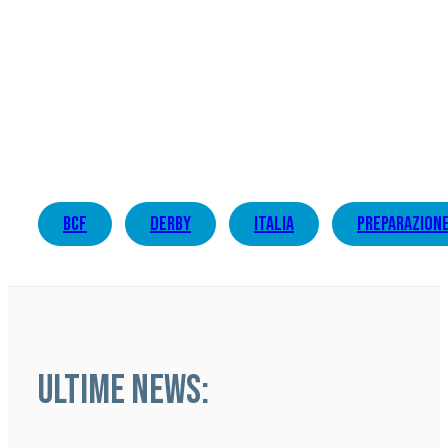
bcf
derby
italia
preparazion
ULTIME NEWS: